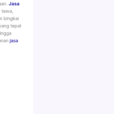
aan.
Jasa
p tawa,
m bingkai
yang tepat
hingga
yanan
jasa