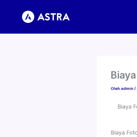
Lewati
ke
konten
Biaya
Oleh
admin
/
Biaya F
Biaya Fot