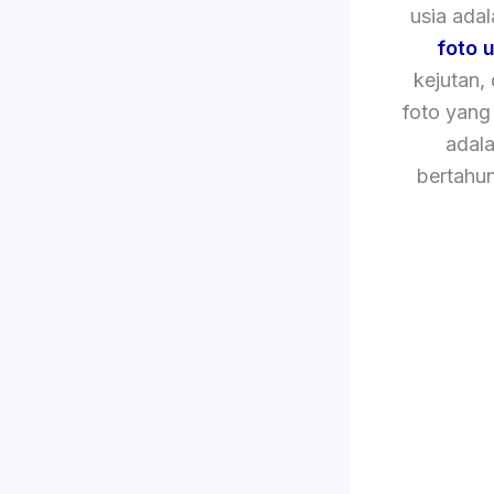
usia ada
foto 
kejutan,
foto yang
adala
bertahu