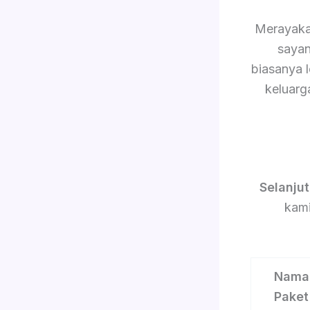
Merayaka
sayan
biasanya 
keluarg
Selanju
kami
Nama
Paket