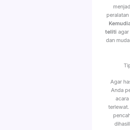
menjad
peralatan
Kemudi
teliti
agar 
dan muda
Ti
Agar has
Anda pe
acara
terlewat
pencah
dihasi