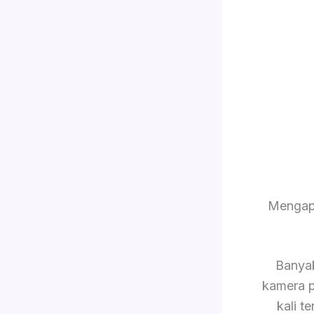
Mengap
Banya
kamera p
kali 