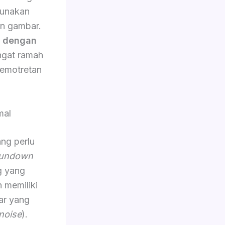
gunakan
an gambar.
n dengan
angat ramah
emotretan
mal
ang perlu
undown
g yang
n memiliki
ar yang
noise
).