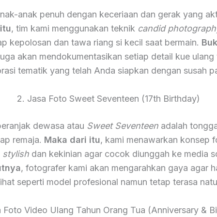
nak-anak penuh dengan keceriaan dan gerak yang akt
itu
, tim kami menggunakan teknik
candid photograph
 kepolosan dan tawa riang si kecil saat bermain.
Buk
 juga akan mendokumentasikan setiap detail kue ulang
rasi tematik yang telah Anda siapkan dengan susah p
2. Jasa Foto Sweet Seventeen (17th Birthday)
eranjak dewasa atau
Sweet Seventeen
adalah tongga
iap remaja.
Maka dari itu
, kami menawarkan konsep f
h
stylish
dan kekinian agar cocok diunggah ke media so
utnya
, fotografer kami akan mengarahkan gaya agar ha
lihat seperti model profesional namun tetap terasa natu
a Foto Video Ulang Tahun Orang Tua (Anniversary & Bi