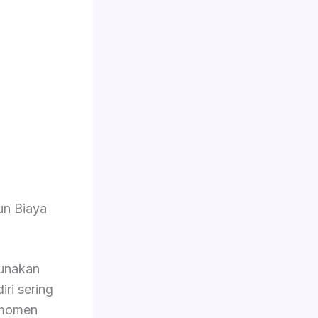
n Biaya
unakan
iri sering
 momen