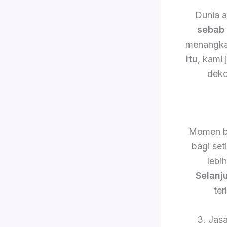
Dunia a
sebab 
menangkap
itu
, kami
deko
Momen b
bagi set
lebi
Selanj
ter
3. Jas