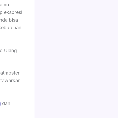
tamu.
p ekspresi
Anda bisa
kebutuhan
o Ulang
 atmosfer
i tawarkan
g
dan