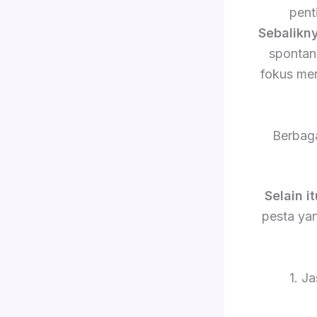
pent
Sebalikn
sponta
fokus me
Berbag
Selain it
pesta yan
1. J