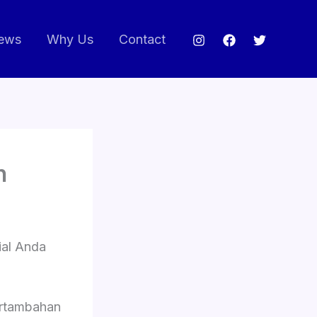
ews
Why Us
Contact
n
ial Anda
rtambahan