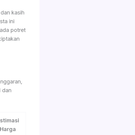
dan kasih
ta ini
pada potret
ciptakan
nggaran,
l dan
stimasi
Harga