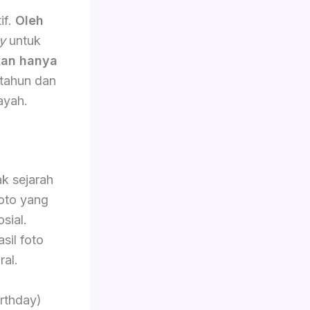
if.
Oleh
y
untuk
an hanya
 tahun dan
ayah.
k sejarah
oto yang
sial.
sil foto
ral.
rthday)