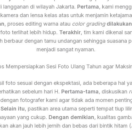
i langganan di wilayah Jakarta.
Pertama
, kami meng
 kamera dan lensa kelas atas untuk menjamin ketajam
an
, proses editing warna atau
color grading
dilakuka
foto terlihat lebih hidup.
Terakhir
, tim kami dikenal s
h berbaur dengan tamu undangan sehingga suasana p
menjadi sangat nyaman.
ps Mempersiapkan Sesi Foto Ulang Tahun agar Maksi
il foto sesuai dengan ekspektasi, ada beberapa hal y
rhatikan sebelum hari H.
Pertama-tama
, diskusikan
r
 dengan fotografer kami agar tidak ada momen pentin
.
Selain itu
, pastikan area utama seperti tempat tiup lili
ayaan yang cukup.
Dengan demikian
, kualitas gamb
lkan akan jauh lebih jernih dan bebas dari bintik hitam (