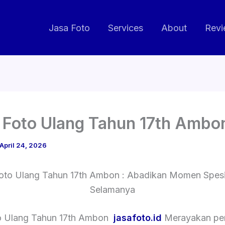
Jasa Foto
Services
About
Revi
 Foto Ulang Tahun 17th Ambo
April 24, 2026
oto Ulang Tahun 17th Ambon : Abadikan Momen Spes
Selamanya
o Ulang Tahun 17th Ambon
jasafoto.id
Merayakan pe