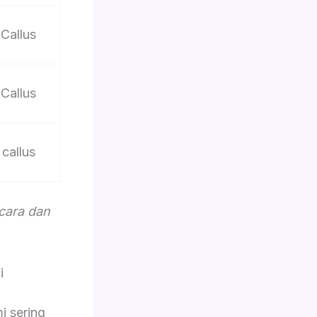
Callus
Callus
callus
acara dan
i
i sering