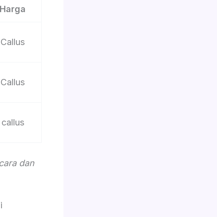
Harga
Callus
Callus
callus
acara dan
i