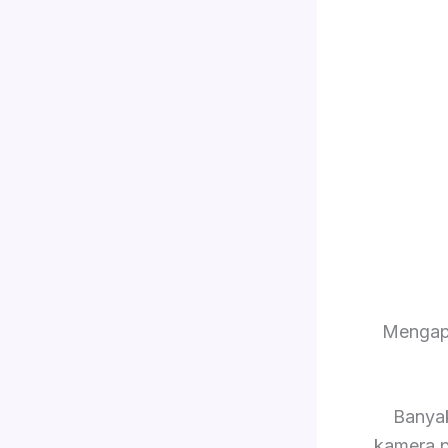
Mengap
Banya
kamera p