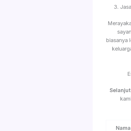
3. Jas
Merayaka
sayan
biasanya 
keluarg
E
Selanju
kami
Nama