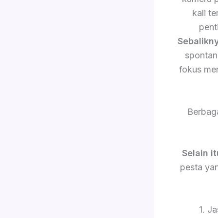
kali 
pent
Sebalikn
sponta
fokus me
Berbag
Selain it
pesta yan
1. J