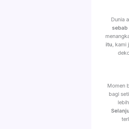
Dunia a
sebab 
menangkap
itu
, kami
deko
Momen b
bagi set
lebi
Selanj
ter