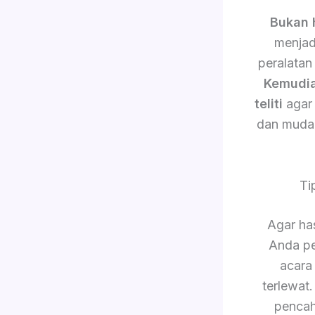
Bukan 
menjad
peralatan
Kemudi
teliti
agar 
dan muda
Ti
Agar has
Anda pe
acara
terlewat
pencah