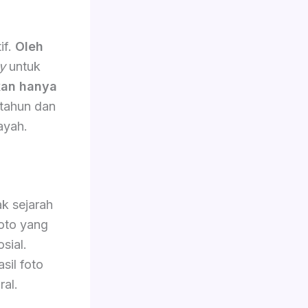
if.
Oleh
y
untuk
an hanya
 tahun dan
ayah.
k sejarah
oto yang
sial.
sil foto
ral.