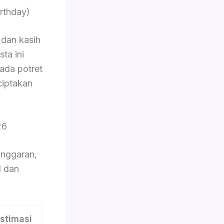
rthday)
dan kasih
ta ini
pada potret
ciptakan
26
nggaran,
l dan
stimasi