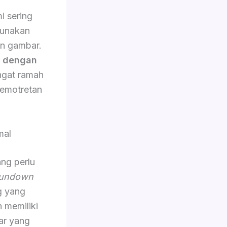
i sering
gunakan
an gambar.
n dengan
angat ramah
emotretan
mal
ang perlu
undown
g yang
n memiliki
ar yang