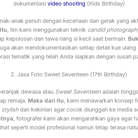
dokumentasi
video shooting
(Kids Birthday)
nak-anak penuh dengan keceriaan dan gerak yang akt
itu
, tim kami menggunakan teknik
candid photograph
 kepolosan dan tawa riang si kecil saat bermain.
Buk
 juga akan mendokumentasikan setiap detail kue ulang
rasi tematik yang telah Anda siapkan dengan susah p
2. Jasa Foto Sweet Seventeen (17th Birthday)
eranjak dewasa atau
Sweet Seventeen
adalah tongga
iap remaja.
Maka dari itu
, kami menawarkan konsep f
h
stylish
dan kekinian agar cocok diunggah ke media so
utnya
, fotografer kami akan mengarahkan gaya agar ha
lihat seperti model profesional namun tetap terasa natu