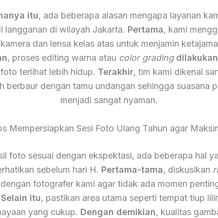
hanya itu
, ada beberapa alasan mengapa layanan kam
i langganan di wilayah Jakarta.
Pertama
, kami meng
 kamera dan lensa kelas atas untuk menjamin ketajam
an
, proses editing warna atau
color grading
dilakuka
foto terlihat lebih hidup.
Terakhir
, tim kami dikenal s
h berbaur dengan tamu undangan sehingga suasana p
menjadi sangat nyaman.
ps Mempersiapkan Sesi Foto Ulang Tahun agar Maksi
il foto sesuai dengan ekspektasi, ada beberapa hal y
rhatikan sebelum hari H.
Pertama-tama
, diskusikan
r
 dengan fotografer kami agar tidak ada momen pentin
.
Selain itu
, pastikan area utama seperti tempat tiup lili
ayaan yang cukup.
Dengan demikian
, kualitas gamb