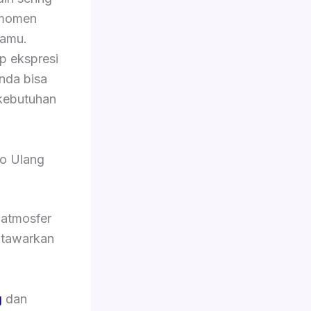
 momen
tamu.
p ekspresi
Anda bisa
kebutuhan
o Ulang
 atmosfer
i tawarkan
g
dan