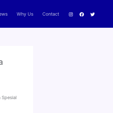
ews
Why Us
Contact
a
 Spesial