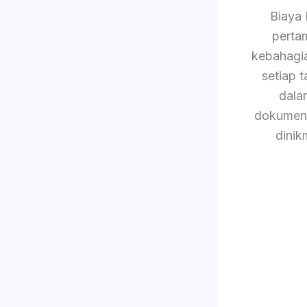
Biaya
perta
kebahagi
setiap 
dala
dokument
dinik