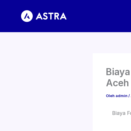
Lewati
ke
konten
Biaya
Aceh
Oleh
admin
/
Biaya F