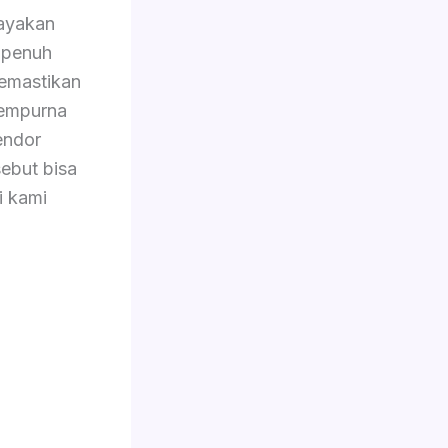
ayakan
 penuh
memastikan
sempurna
endor
ebut bisa
i kami