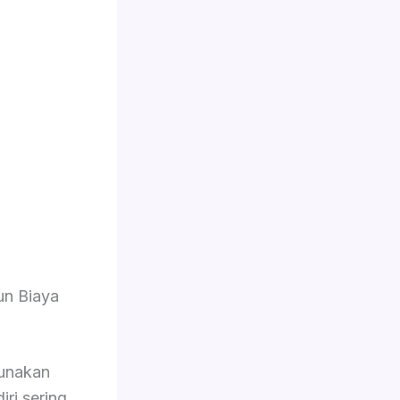
n Biaya
unakan
iri sering