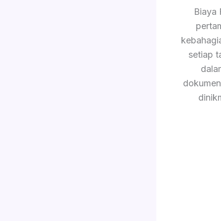
Biaya 
perta
kebahagi
setiap 
dala
dokument
dinik