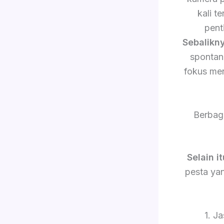
kali 
pent
Sebalikn
sponta
fokus me
Berbag
Selain it
pesta yan
1. J