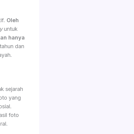
if.
Oleh
y
untuk
an hanya
 tahun dan
ayah.
k sejarah
oto yang
sial.
sil foto
ral.