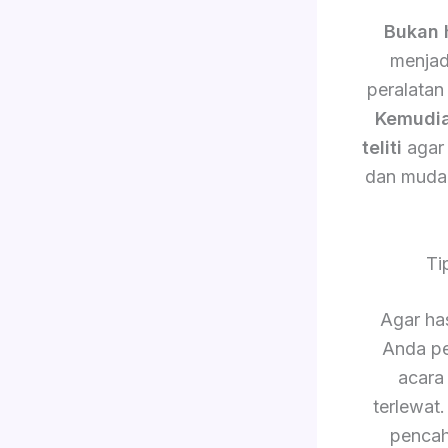
Bukan 
menjad
peralatan
Kemudi
teliti
agar 
dan muda
Ti
Agar has
Anda pe
acara
terlewat
pencah