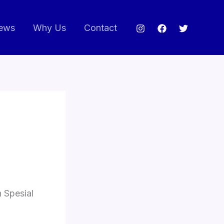
ews
Why Us
Contact
 Spesial