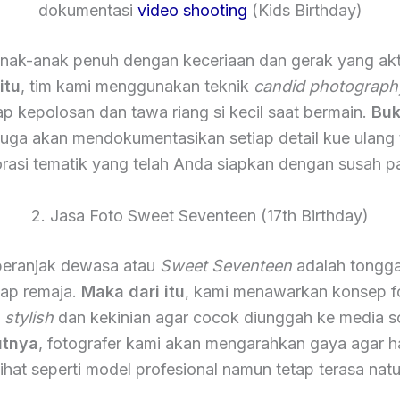
dokumentasi
video shooting
(Kids Birthday)
nak-anak penuh dengan keceriaan dan gerak yang akt
itu
, tim kami menggunakan teknik
candid photograph
 kepolosan dan tawa riang si kecil saat bermain.
Buk
 juga akan mendokumentasikan setiap detail kue ulang
rasi tematik yang telah Anda siapkan dengan susah p
2. Jasa Foto Sweet Seventeen (17th Birthday)
eranjak dewasa atau
Sweet Seventeen
adalah tongga
iap remaja.
Maka dari itu
, kami menawarkan konsep f
h
stylish
dan kekinian agar cocok diunggah ke media so
utnya
, fotografer kami akan mengarahkan gaya agar ha
lihat seperti model profesional namun tetap terasa natu