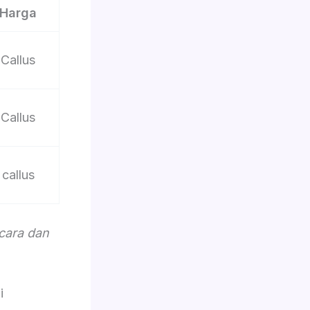
Harga
Callus
Callus
callus
acara dan
i