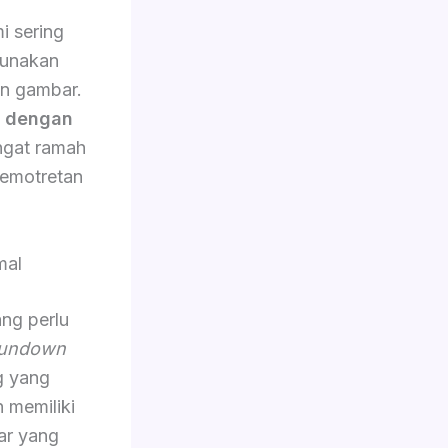
i sering
gunakan
an gambar.
n dengan
angat ramah
emotretan
mal
ang perlu
undown
g yang
n memiliki
ar yang