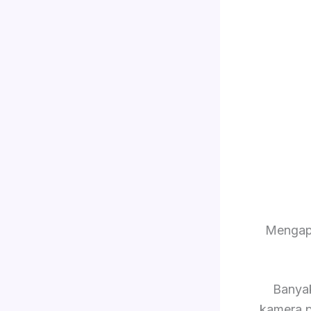
Mengap
Banya
kamera p