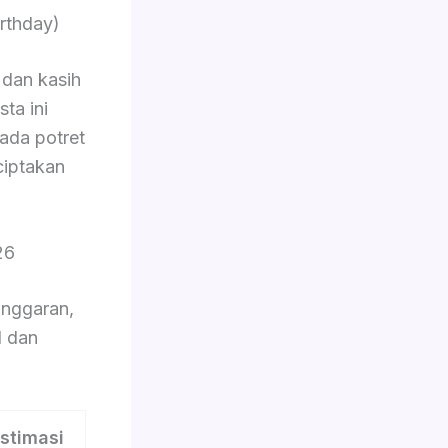
rthday)
dan kasih
ta ini
pada potret
ciptakan
26
nggaran,
l dan
stimasi