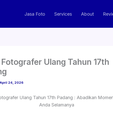
Jasa Foto
Services
About
Revi
 Fotografer Ulang Tahun 17th
ng
April 24, 2026
otografer Ulang Tahun 17th Padang : Abadikan Momen
Anda Selamanya