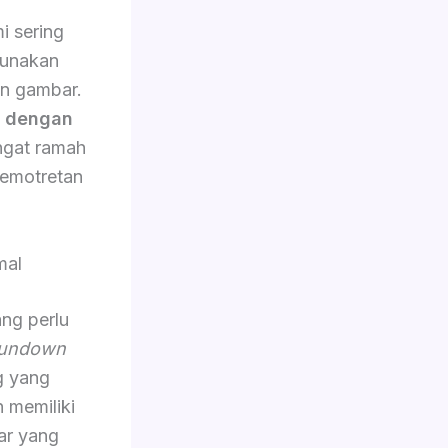
i sering
gunakan
an gambar.
n dengan
angat ramah
emotretan
mal
ang perlu
undown
g yang
n memiliki
ar yang