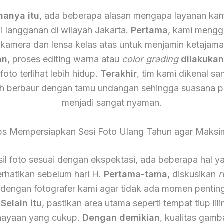
hanya itu
, ada beberapa alasan mengapa layanan kam
i langganan di wilayah Jakarta.
Pertama
, kami meng
 kamera dan lensa kelas atas untuk menjamin ketajam
an
, proses editing warna atau
color grading
dilakuka
foto terlihat lebih hidup.
Terakhir
, tim kami dikenal s
h berbaur dengan tamu undangan sehingga suasana p
menjadi sangat nyaman.
ps Mempersiapkan Sesi Foto Ulang Tahun agar Maksi
il foto sesuai dengan ekspektasi, ada beberapa hal y
rhatikan sebelum hari H.
Pertama-tama
, diskusikan
r
 dengan fotografer kami agar tidak ada momen pentin
.
Selain itu
, pastikan area utama seperti tempat tiup lili
ayaan yang cukup.
Dengan demikian
, kualitas gamb