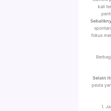
kali 
pent
Sebalikn
sponta
fokus me
Berbag
Selain it
pesta yan
1. J