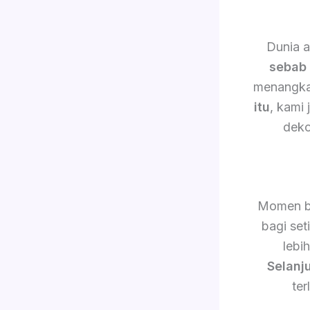
Dunia a
sebab 
menangkap
itu
, kami
deko
Momen b
bagi set
lebi
Selanj
ter