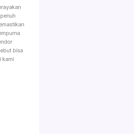
rayakan
 penuh
memastikan
sempurna
endor
ebut bisa
i kami