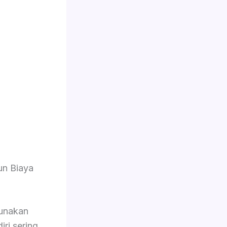
n Biaya
unakan
iri sering