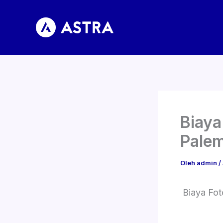
Lewati
ke
konten
Biaya
Pale
Oleh
admin
/
Biaya Fot