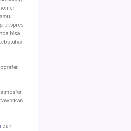
 momen
tamu.
p ekspresi
Anda bisa
kebutuhan
ografer
 atmosfer
i tawarkan
g
dan