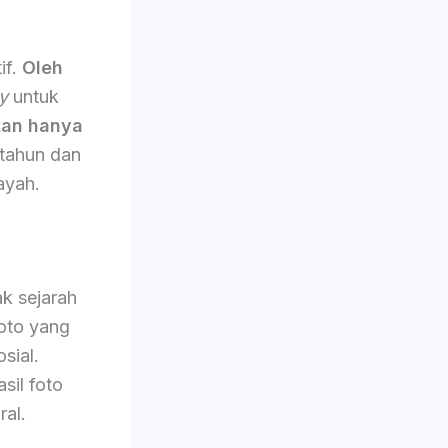
if.
Oleh
y
untuk
an hanya
 tahun dan
ayah.
k sejarah
oto yang
sial.
sil foto
ral.