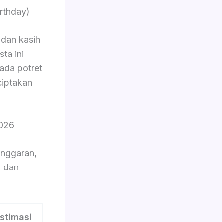
rthday)
dan kasih
ta ini
pada potret
ciptakan
2026
nggaran,
l dan
stimasi