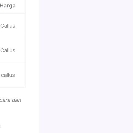
Harga
Callus
Callus
callus
acara dan
i