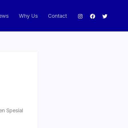
ews
Why Us
Contact
en Spesial