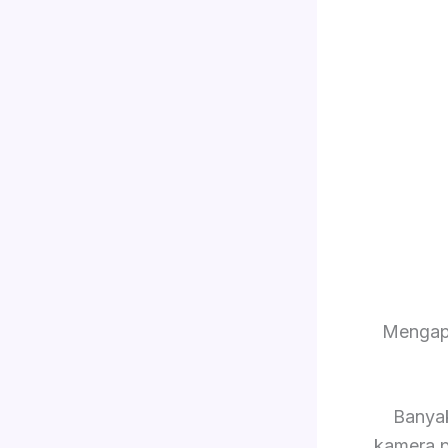
Mengap
Banya
kamera p