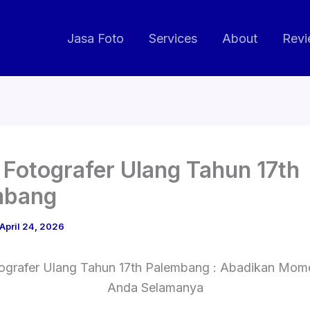
Jasa Foto
Services
About
Revi
 Fotografer Ulang Tahun 17th
mbang
April 24, 2026
ografer Ulang Tahun 17th Palembang : Abadikan Mom
Anda Selamanya