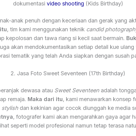
dokumentasi
video shooting
(Kids Birthday)
nak-anak penuh dengan keceriaan dan gerak yang akt
itu
, tim kami menggunakan teknik
candid photograph
 kepolosan dan tawa riang si kecil saat bermain.
Buk
 juga akan mendokumentasikan setiap detail kue ulang
rasi tematik yang telah Anda siapkan dengan susah p
2. Jasa Foto Sweet Seventeen (17th Birthday)
eranjak dewasa atau
Sweet Seventeen
adalah tongga
iap remaja.
Maka dari itu
, kami menawarkan konsep f
h
stylish
dan kekinian agar cocok diunggah ke media so
utnya
, fotografer kami akan mengarahkan gaya agar ha
lihat seperti model profesional namun tetap terasa natu