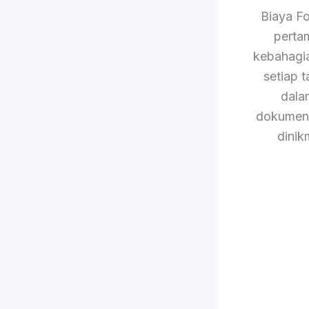
Biaya F
perta
kebahagi
setiap 
dala
dokument
dinik