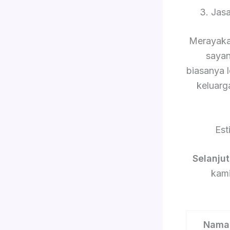
3. Jas
Merayaka
sayan
biasanya 
keluarg
Est
Selanju
kami
Nama