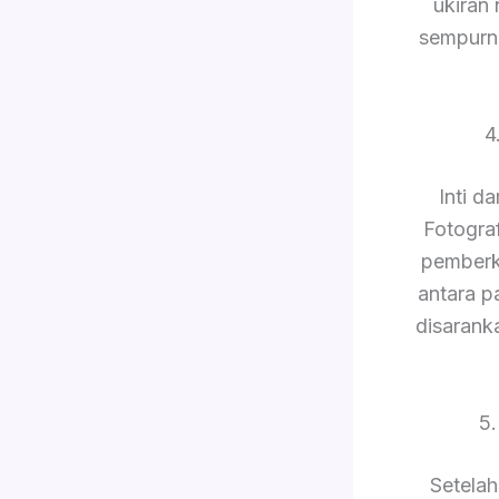
ukiran
sempurn
4
Inti d
Fotogra
pemberk
antara p
disarank
5
Setelah