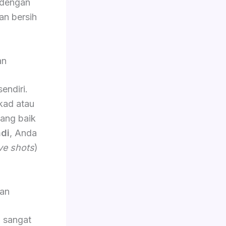
 dengan
an bersih
an
sendiri.
kad atau
yang baik
di
, Anda
ve shots
)
an
g sangat