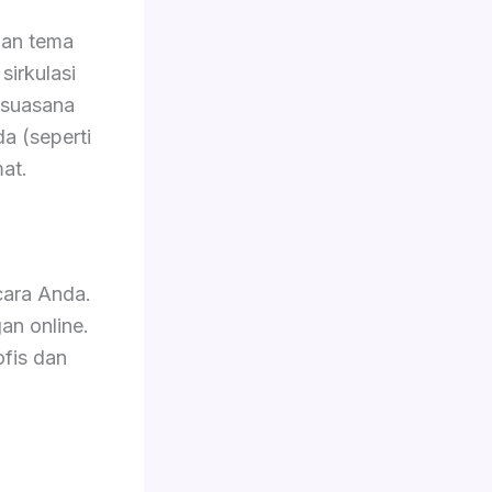
gan tema
sirkulasi
 suasana
da (seperti
at.
cara Anda.
an online.
ofis dan