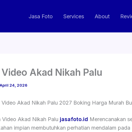
Jasa Foto
Services
About
Revi
 Video Akad Nikah Palu
April 24, 2026
 Video Akad Nikah Palu 2027 Boking Harga Murah Bul
a Video Akad Nikah Palu
jasafoto.id
Merencanakan s
kahan impian membutuhkan perhatian mendalam pada 