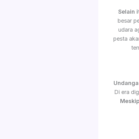
Selain i
besar p
udara a
pesta akan
te
Undanga
Di era di
Meskip