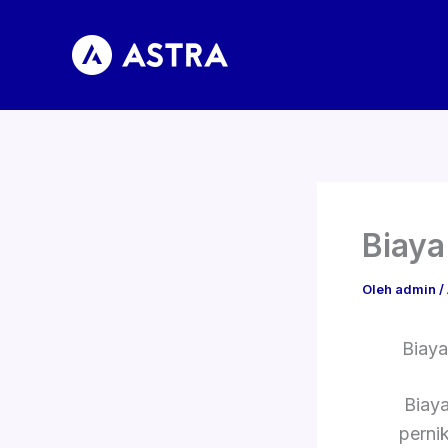
Lewati
ke
konten
Biaya
Oleh
admin
/
Biaya
Biay
perni