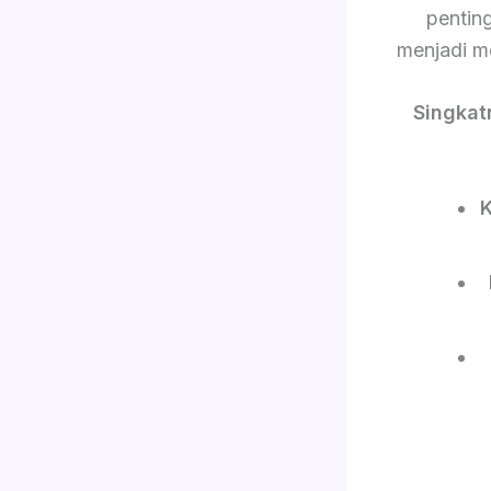
pentin
menjadi m
Singkat
K