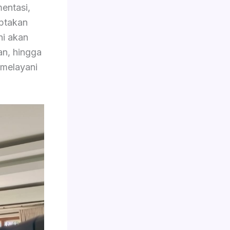
entasi,
iptakan
ini akan
an, hingga
 melayani