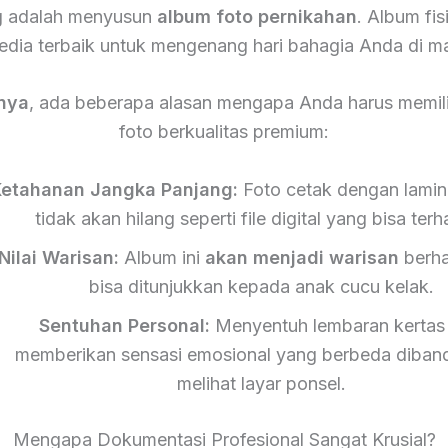
g adalah menyusun
album foto pernikahan
. Album fis
edia terbaik untuk mengenang hari bahagia Anda di m
nya
, ada beberapa alasan mengapa Anda harus memili
foto berkualitas premium:
etahanan Jangka Panjang:
Foto cetak dengan lamin
tidak akan hilang seperti file digital yang bisa ter
Nilai Warisan:
Album ini
akan menjadi warisan
berha
bisa ditunjukkan kepada anak cucu kelak.
Sentuhan Personal:
Menyentuh lembaran kertas 
memberikan sensasi emosional yang berbeda diban
melihat layar ponsel.
Mengapa Dokumentasi Profesional Sangat Krusial?