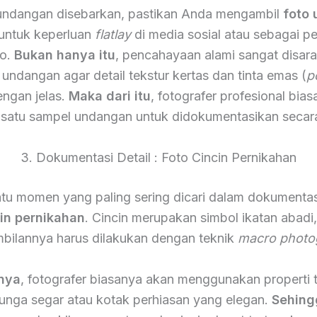
undangan disebarkan, pastikan Anda mengambil
foto
 untuk keperluan
flatlay
di media sosial atau sebagai p
to.
Bukan hanya itu
, pencahayaan alami sangat disar
undangan agar detail tekstur kertas dan tinta emas (
p
dengan jelas.
Maka dari itu
, fotografer profesional bia
satu sampel undangan untuk didokumentasikan secar
3. Dokumentasi Detail : Foto Cincin Pernikahan
atu momen yang paling sering dicari dalam dokumentas
cin pernikahan
. Cincin merupakan simbol ikatan abadi
bilannya harus dilakukan dengan teknik
macro photo
nya
, fotografer biasanya akan menggunakan properti
bunga segar atau kotak perhiasan yang elegan.
Sehing