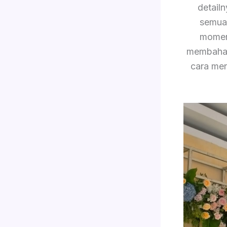
detail
semua 
momen 
membahas 
cara men