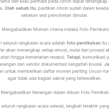
 nama dan kilau permata pada cincin dapat tertangkap
a.
Oleh sebab itu
, pastikan cincin sudah dalam keada
sebelum sesi pemotretan dimulai.
. Mengabadikan Momen Utama melalui Foto Pernikah
ari seluruh rangkaian acara adalah
foto pernikahan
itu 
fer akan menangkap setiap emosi, mulai dari prosesi a
atan hingga kemeriahan resepsi.
Tetapi
, komunikasi 
asangan dan vendor dokumentasi sangatlah krusial.
Ja
an untuk memberikan daftar momen penting (
must-ha
agar tidak ada bagian sakral yang terlewatkan.
. Mengabadikan Kenangan dalam Album Foto Pernikah
 seluruh rangkaian acara selesai, langkah terakhir yan