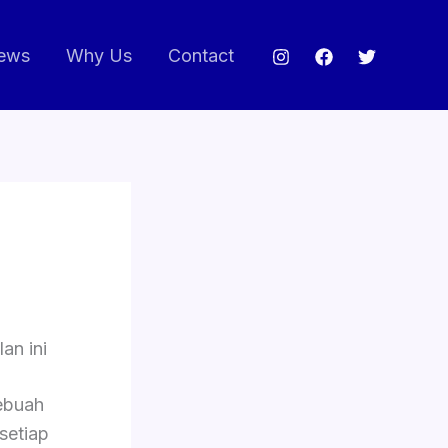
ews
Why Us
Contact
an ini
ebuah
setiap