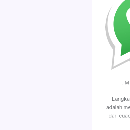
1. 
Langkah
adalah me
dari cua