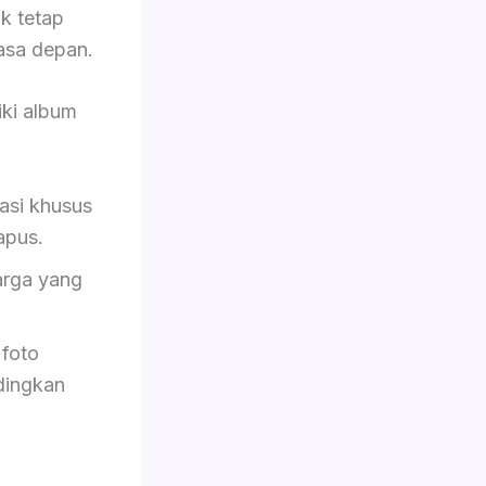
ik tetap
asa depan.
ki album
asi khusus
hapus.
rga yang
foto
dingkan