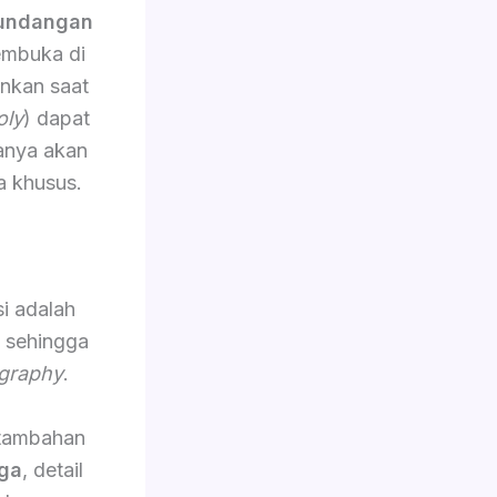
 undangan
embuka di
ankan saat
oly
) dapat
sanya akan
a khusus.
i adalah
, sehingga
graphy
.
 tambahan
ga
, detail