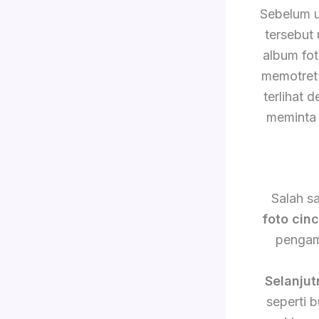
Sebelum 
tersebut
album fo
memotret 
terlihat 
meminta 
Salah s
foto cin
pengam
Selanjut
seperti 