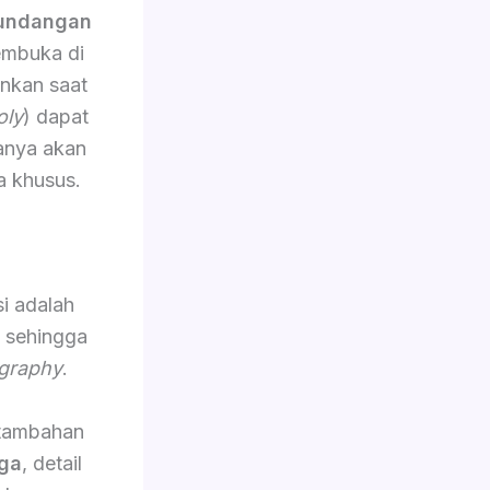
 undangan
embuka di
ankan saat
oly
) dapat
sanya akan
a khusus.
i adalah
, sehingga
graphy
.
 tambahan
ga
, detail