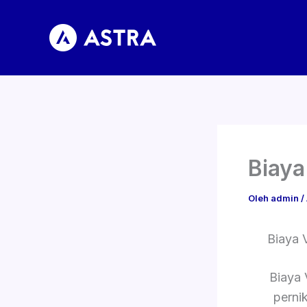
Lewati
ke
konten
Biaya
Oleh
admin
/
Biaya 
Biaya
perni