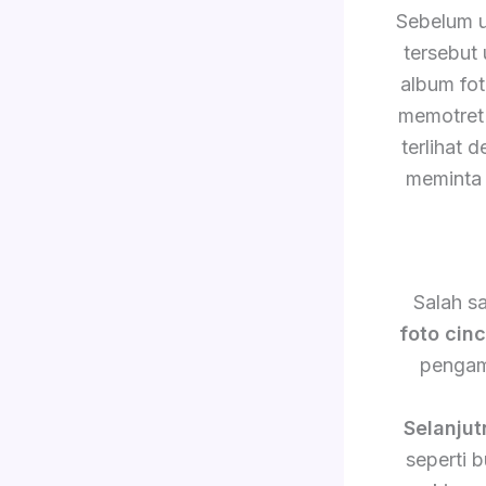
Sebelum 
tersebut
album fo
memotret 
terlihat 
meminta 
Salah s
foto cin
pengam
Selanjut
seperti 