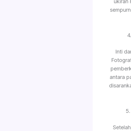
ukiran
sempurn
4
Inti d
Fotogra
pemberk
antara p
disarank
5
Setelah