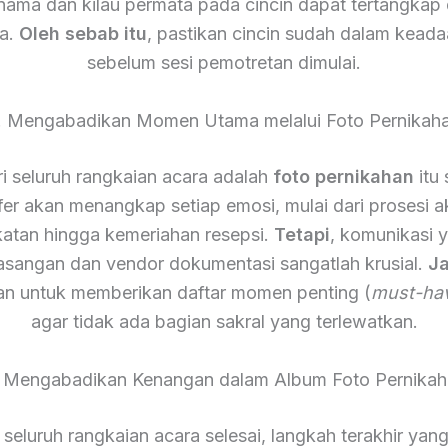
 nama dan kilau permata pada cincin dapat tertangkap
a.
Oleh sebab itu
, pastikan cincin sudah dalam keada
sebelum sesi pemotretan dimulai.
. Mengabadikan Momen Utama melalui Foto Pernikah
ari seluruh rangkaian acara adalah
foto pernikahan
itu 
fer akan menangkap setiap emosi, mulai dari prosesi a
atan hingga kemeriahan resepsi.
Tetapi
, komunikasi 
asangan dan vendor dokumentasi sangatlah krusial.
Ja
an untuk memberikan daftar momen penting (
must-ha
agar tidak ada bagian sakral yang terlewatkan.
. Mengabadikan Kenangan dalam Album Foto Pernikah
 seluruh rangkaian acara selesai, langkah terakhir yan