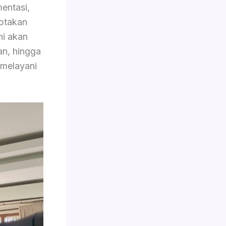
entasi,
iptakan
ini akan
an, hingga
 melayani