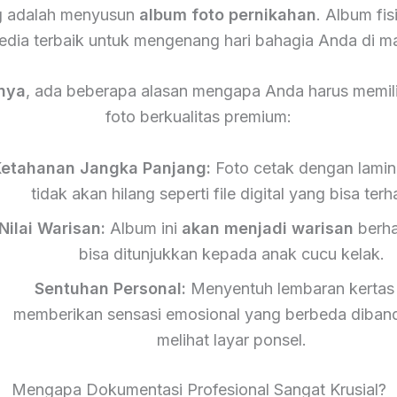
g adalah menyusun
album foto pernikahan
. Album fis
edia terbaik untuk mengenang hari bahagia Anda di m
nya
, ada beberapa alasan mengapa Anda harus memili
foto berkualitas premium:
etahanan Jangka Panjang:
Foto cetak dengan lamin
tidak akan hilang seperti file digital yang bisa ter
Nilai Warisan:
Album ini
akan menjadi warisan
berha
bisa ditunjukkan kepada anak cucu kelak.
Sentuhan Personal:
Menyentuh lembaran kertas 
memberikan sensasi emosional yang berbeda diban
melihat layar ponsel.
Mengapa Dokumentasi Profesional Sangat Krusial?