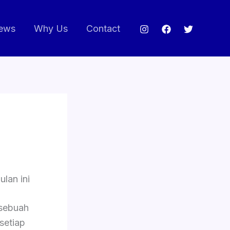
ews
Why Us
Contact
lan ini
sebuah
setiap