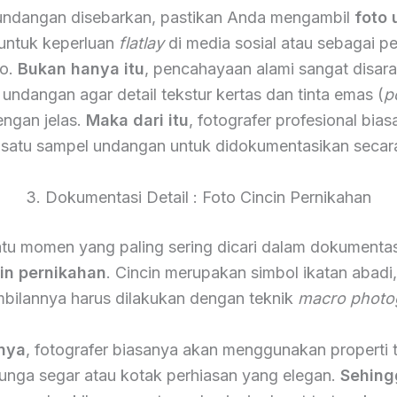
undangan disebarkan, pastikan Anda mengambil
foto
 untuk keperluan
flatlay
di media sosial atau sebagai p
to.
Bukan hanya itu
, pencahayaan alami sangat disar
undangan agar detail tekstur kertas dan tinta emas (
p
dengan jelas.
Maka dari itu
, fotografer profesional bia
satu sampel undangan untuk didokumentasikan secar
3. Dokumentasi Detail : Foto Cincin Pernikahan
atu momen yang paling sering dicari dalam dokumentas
cin pernikahan
. Cincin merupakan simbol ikatan abadi
bilannya harus dilakukan dengan teknik
macro photo
nya
, fotografer biasanya akan menggunakan properti
bunga segar atau kotak perhiasan yang elegan.
Sehing