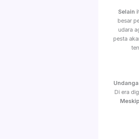
Selain i
besar p
udara a
pesta akan
te
Undanga
Di era di
Meskip