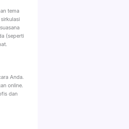
gan tema
sirkulasi
 suasana
da (seperti
at.
cara Anda.
an online.
ofis dan