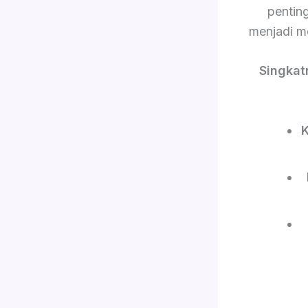
pentin
menjadi m
Singkat
K