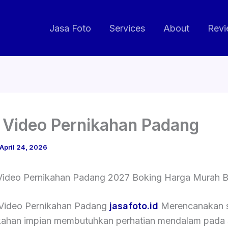
Jasa Foto
Services
About
Revi
 Video Pernikahan Padang
April 24, 2026
Video Pernikahan Padang 2027 Boking Harga Murah Bu
 Video Pernikahan Padang
jasafoto.id
Merencanakan 
kahan impian membutuhkan perhatian mendalam pada 