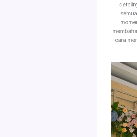
detail
semua 
momen 
membahas 
cara men