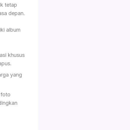
ik tetap
asa depan.
ki album
asi khusus
hapus.
rga yang
foto
dingkan