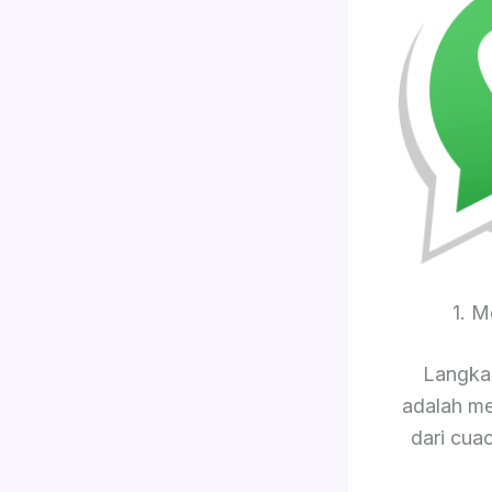
1. 
Langkah
adalah me
dari cua