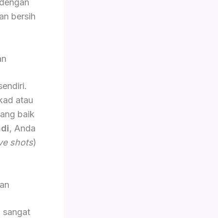
 dengan
an bersih
an
sendiri.
kad atau
yang baik
di
, Anda
ve shots
)
an
g sangat