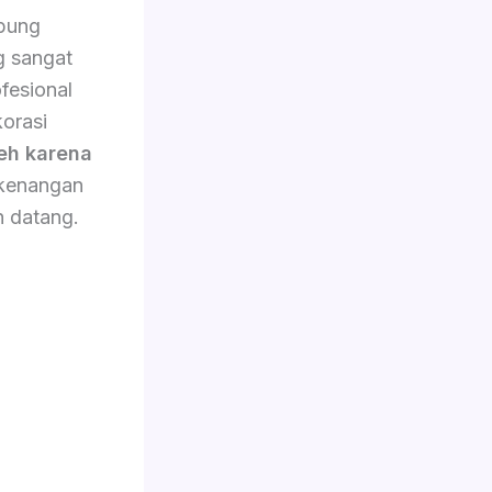
mpung
 sangat
fesional
korasi
eh karena
 kenangan
n datang.