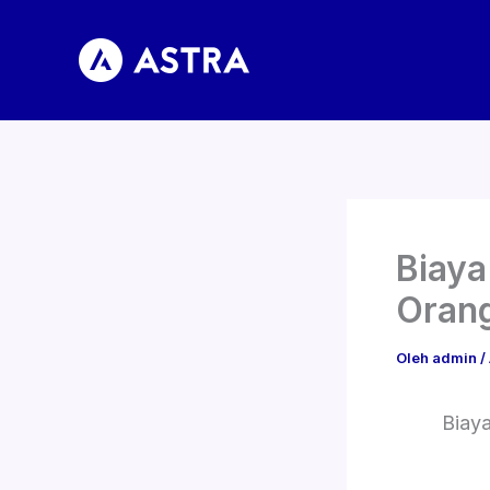
Lewati
ke
konten
Biaya
Oran
Oleh
admin
/
Biay