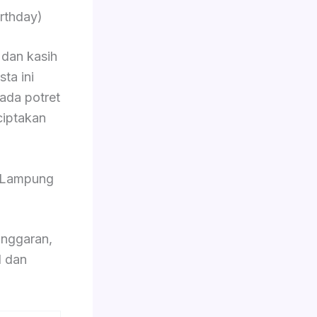
rthday)
dan kasih
ta ini
pada potret
ciptakan
r Lampung
nggaran,
l dan