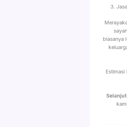
3. Jas
Merayaka
sayan
biasanya 
keluarg
Estimasi
Selanju
kami