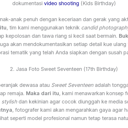
dokumentasi
video shooting
(Kids Birthday)
nak-anak penuh dengan keceriaan dan gerak yang akt
itu
, tim kami menggunakan teknik
candid photograph
 kepolosan dan tawa riang si kecil saat bermain.
Buk
 juga akan mendokumentasikan setiap detail kue ulang
rasi tematik yang telah Anda siapkan dengan susah p
2. Jasa Foto Sweet Seventeen (17th Birthday)
eranjak dewasa atau
Sweet Seventeen
adalah tongga
iap remaja.
Maka dari itu
, kami menawarkan konsep f
h
stylish
dan kekinian agar cocok diunggah ke media so
utnya
, fotografer kami akan mengarahkan gaya agar ha
lihat seperti model profesional namun tetap terasa natu