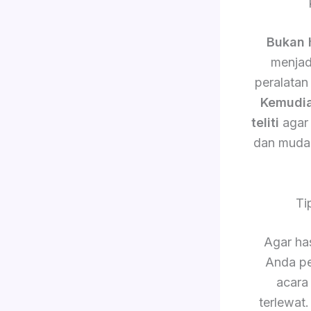
Bukan 
menjad
peralatan
Kemudi
teliti
agar 
dan muda
Ti
Agar has
Anda pe
acara
terlewat