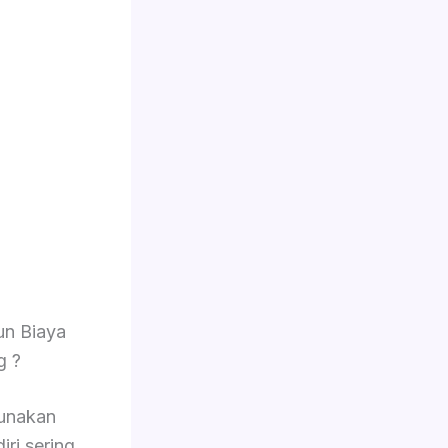
n Biaya
g ?
unakan
iri sering