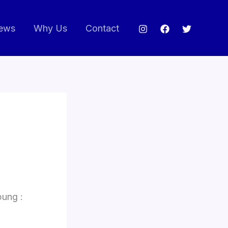
ews
Why Us
Contact
ung :