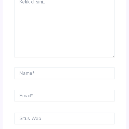
di
sini..
Name*
Email*
Situs
Web