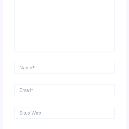
sini..
Name*
Email*
Situs
Web