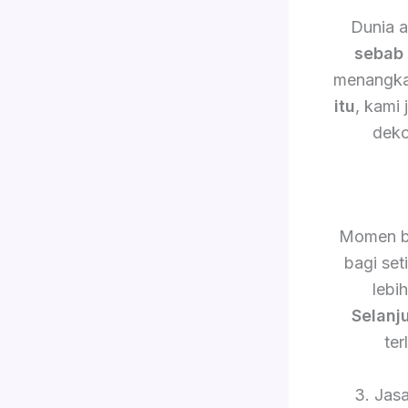
Dunia a
sebab 
menangkap
itu
, kami
deko
Momen b
bagi set
lebi
Selanj
ter
3. Jas