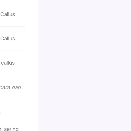
Callus
Callus
callus
acara dan
i
i sering