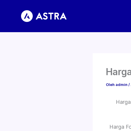
Lewati
ke
konten
Harga
Oleh
admin
/
Harga
Harga F