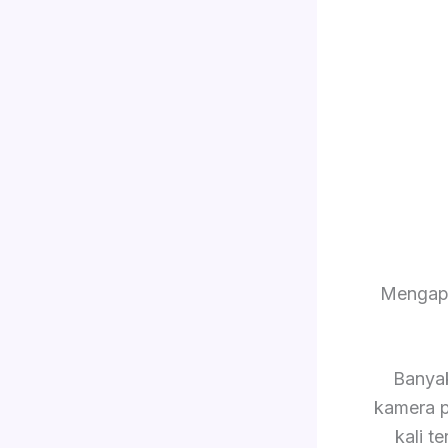
Mengapa
Banya
kamera p
kali 