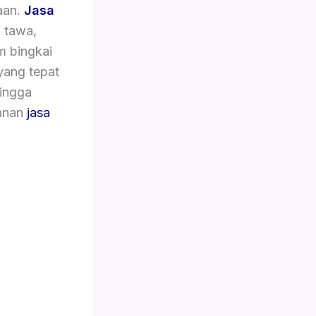
aan.
Jasa
p tawa,
m bingkai
yang tepat
hingga
yanan
jasa