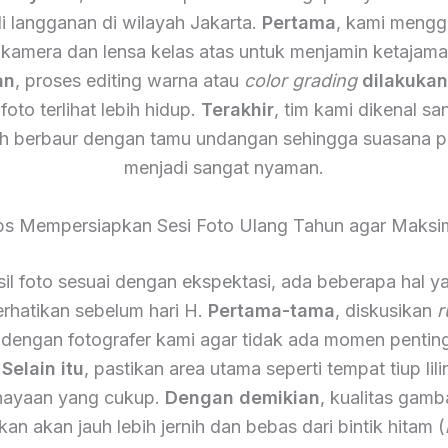
i langganan di wilayah Jakarta.
Pertama
, kami meng
 kamera dan lensa kelas atas untuk menjamin ketajam
an
, proses editing warna atau
color grading
dilakuka
foto terlihat lebih hidup.
Terakhir
, tim kami dikenal s
h berbaur dengan tamu undangan sehingga suasana p
menjadi sangat nyaman.
ps Mempersiapkan Sesi Foto Ulang Tahun agar Maksi
il foto sesuai dengan ekspektasi, ada beberapa hal y
rhatikan sebelum hari H.
Pertama-tama
, diskusikan
r
 dengan fotografer kami agar tidak ada momen pentin
.
Selain itu
, pastikan area utama seperti tempat tiup lili
ayaan yang cukup.
Dengan demikian
, kualitas gamb
lkan akan jauh lebih jernih dan bebas dari bintik hitam (