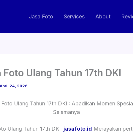
Jasa Foto
Services
About
Revi
 Foto Ulang Tahun 17th DKI
April 24, 2026
 Foto Ulang Tahun 17th DKI : Abadikan Momen Spesia
Selamanya
oto Ulang Tahun 17th DKI
jasafoto.id
Merayakan per