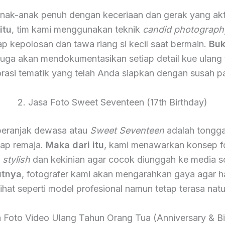
nak-anak penuh dengan keceriaan dan gerak yang akt
itu
, tim kami menggunakan teknik
candid photograph
 kepolosan dan tawa riang si kecil saat bermain.
Buk
 juga akan mendokumentasikan setiap detail kue ulang
rasi tematik yang telah Anda siapkan dengan susah p
2. Jasa Foto Sweet Seventeen (17th Birthday)
eranjak dewasa atau
Sweet Seventeen
adalah tongga
iap remaja.
Maka dari itu
, kami menawarkan konsep f
h
stylish
dan kekinian agar cocok diunggah ke media so
utnya
, fotografer kami akan mengarahkan gaya agar ha
lihat seperti model profesional namun tetap terasa natu
a Foto Video Ulang Tahun Orang Tua (Anniversary & Bi