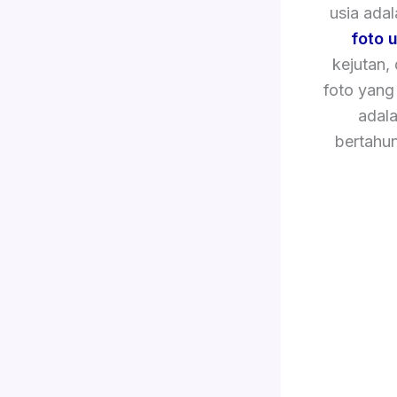
usia ada
foto 
kejutan,
foto yang
adala
bertahu