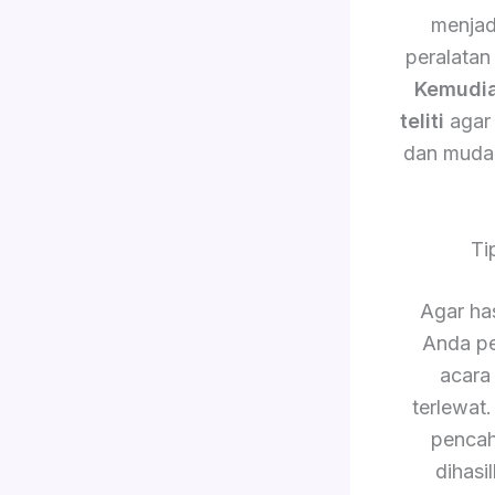
menjad
peralatan
Kemudi
teliti
agar 
dan muda
Ti
Agar has
Anda pe
acara
terlewat
pencah
dihasi