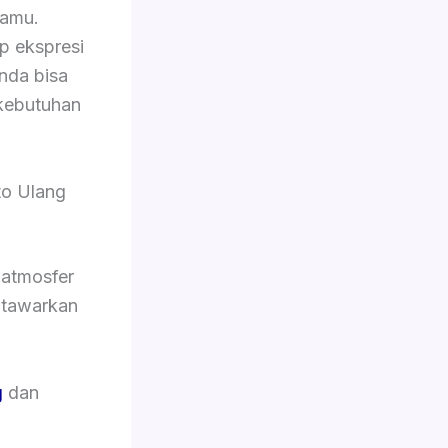
tamu.
p ekspresi
Anda bisa
kebutuhan
to Ulang
 atmosfer
i tawarkan
g
dan