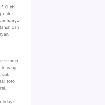
if.
Oleh
y
untuk
an hanya
 tahun dan
ayah.
k sejarah
oto yang
sial.
sil foto
ral.
rthday)