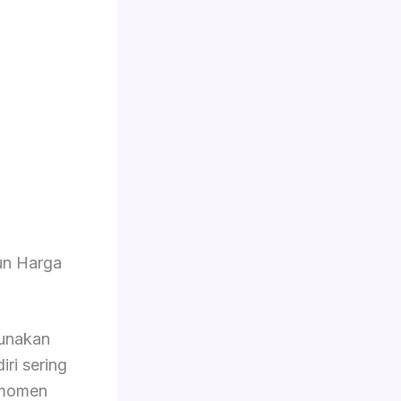
un Harga
unakan
iri sering
 momen