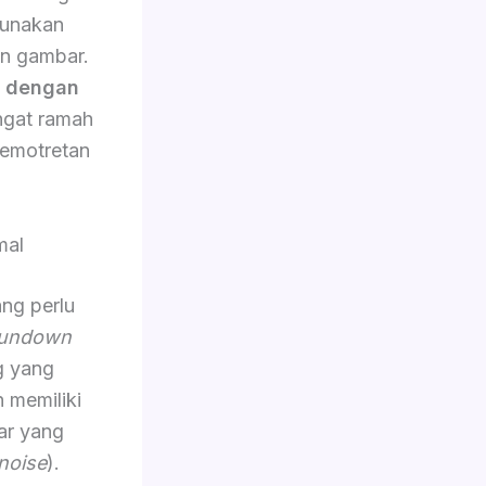
gunakan
an gambar.
n dengan
angat ramah
emotretan
mal
ang perlu
undown
g yang
n memiliki
ar yang
noise
).