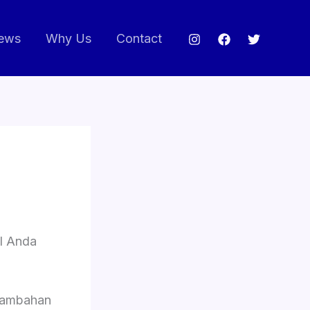
ews
Why Us
Contact
l Anda
tambahan