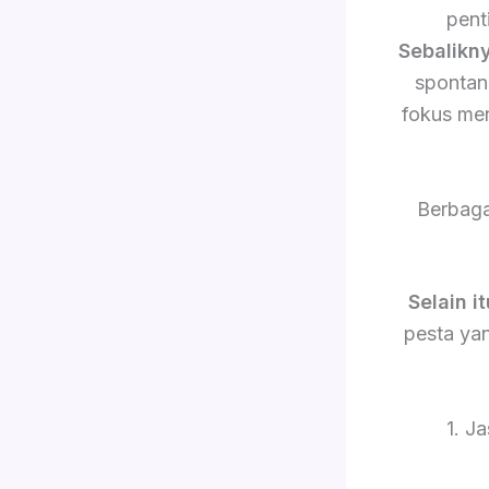
pent
Sebalikn
sponta
fokus me
Berbaga
Selain it
pesta yan
1. J