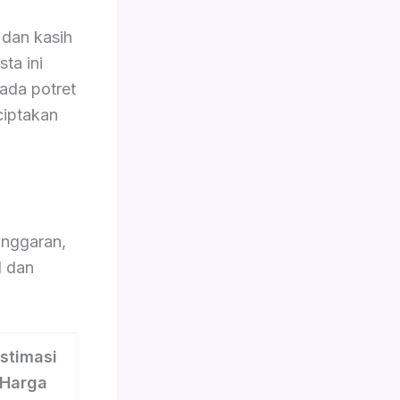
dan kasih
ta ini
pada potret
ciptakan
nggaran,
l dan
stimasi
Harga