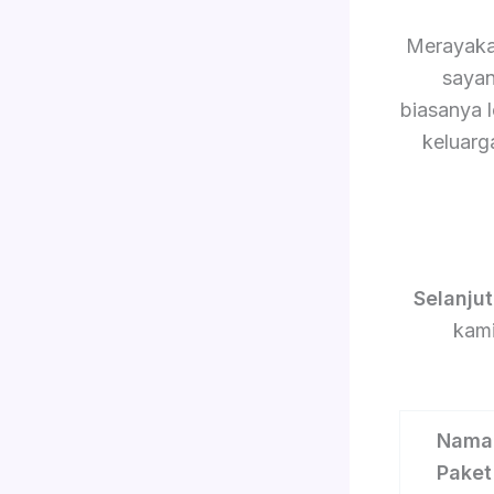
Merayaka
sayan
biasanya 
keluarg
Selanju
kami
Nama
Paket