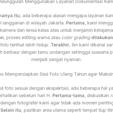
Keunggulan Menggunakan Layanan Dokumentasi Kam
hanya itu
, ada beberapa alasan mengapa layanan kam
i langganan di wilayah Jakarta.
Pertama
, kami meng
 kamera dan lensa kelas atas untuk menjamin ketajam
an
, proses editing warna atau
color grading
dilakuka
foto terlihat lebih hidup.
Terakhir
, tim kami dikenal s
h berbaur dengan tamu undangan sehingga suasana p
menjadi sangat nyaman.
ps Mempersiapkan Sesi Foto Ulang Tahun agar Maksi
il foto sesuai dengan ekspektasi, ada beberapa hal y
rhatikan sebelum hari H.
Pertama-tama
, diskusikan
r
 dengan fotografer kami agar tidak ada momen pentin
.
Selain itu
, pastikan area utama seperti tempat tiup lili