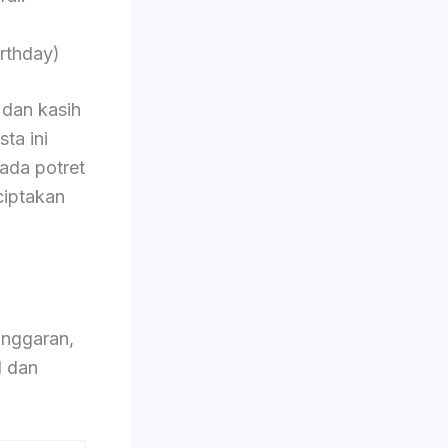
rthday)
dan kasih
ta ini
pada potret
ciptakan
nggaran,
l dan