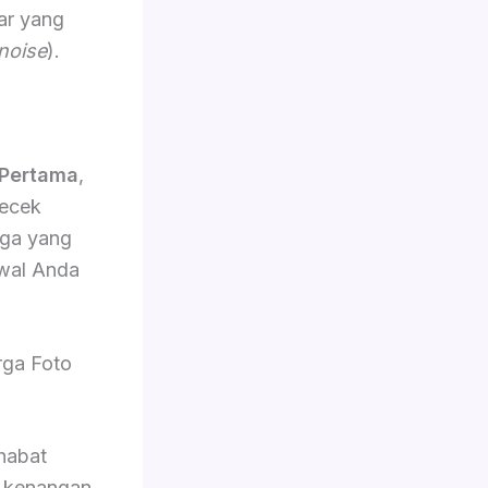
ar yang
noise
).
Pertama
,
gecek
rga yang
dwal Anda
rga Foto
habat
n kenangan