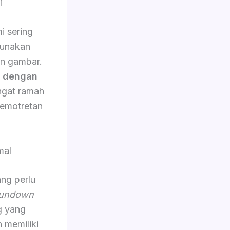
i
i sering
gunakan
an gambar.
n dengan
angat ramah
emotretan
mal
ang perlu
undown
g yang
n memiliki