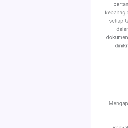
perta
kebahagi
setiap 
dala
dokument
dinik
Mengapa
Banya