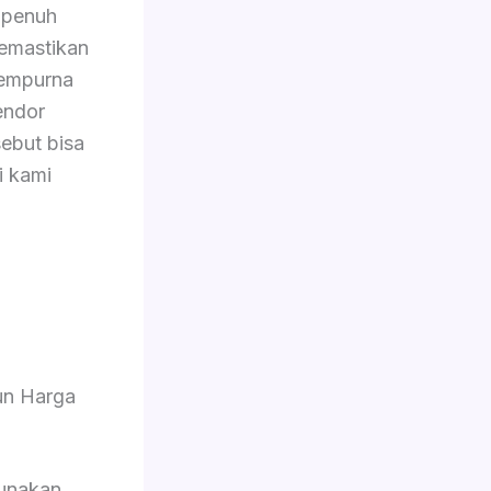
 penuh
memastikan
sempurna
endor
ebut bisa
i kami
un Harga
unakan