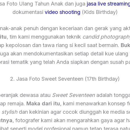
asa Foto Ulang Tahun Anak dan juga
jasa live streamin
dokumentasi
video shooting
(Kids Birthday)
nak-anak penuh dengan keceriaan dan gerak yang akt
itu
, tim kami menggunakan teknik
candid photograph
 kepolosan dan tawa riang si kecil saat bermain.
Buk
 juga akan mendokumentasikan setiap detail kue ulang
rasi tematik yang telah Anda siapkan dengan susah p
2. Jasa Foto Sweet Seventeen (17th Birthday)
eranjak dewasa atau
Sweet Seventeen
adalah tongga
iap remaja.
Maka dari itu
, kami menawarkan konsep f
h
stylish
dan kekinian agar cocok diunggah ke media so
utnya
, fotografer kami akan mengarahkan gaya agar ha
lihat seperti model profesional namun tetap terasa natu