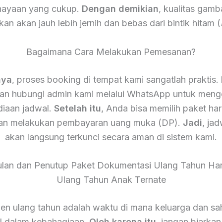
ayaan yang cukup.
Dengan demikian
, kualitas gamb
lkan akan jauh lebih jernih dan bebas dari bintik hitam (
Bagaimana Cara Melakukan Pemesanan?
nya
, proses booking di tempat kami sangatlah praktis.
kan hubungi admin kami melalui WhatsApp untuk men
diaan jadwal.
Setelah itu
, Anda bisa memilih paket ha
dan melakukan pembayaran uang muka (DP).
Jadi
, ja
akan langsung terkunci secara aman di sistem kami.
lan dan Penutup Paket Dokumentasi Ulang Tahun Ha
Ulang Tahun Anak Ternate
n ulang tahun adalah waktu di mana keluarga dan sa
l dalam kebahagiaan.
Oleh karena itu
, jangan biarka