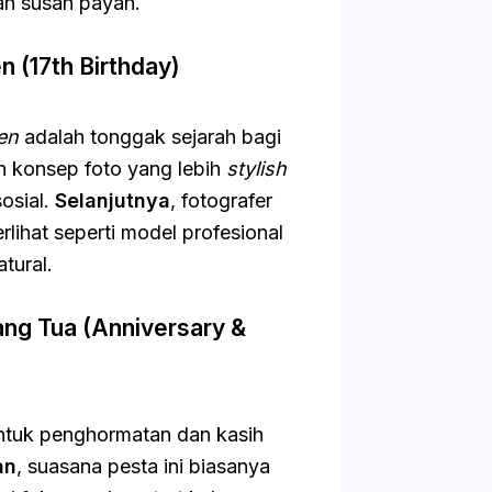
an susah payah.
 (17th Birthday)
en
adalah tonggak sejarah bagi
 konsep foto yang lebih
stylish
osial.
Selanjutnya
, fotografer
lihat seperti model profesional
tural.
ang Tua (Anniversary &
ntuk penghormatan dan kasih
an
, suasana pesta ini biasanya