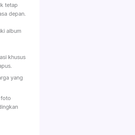
ik tetap
asa depan.
ki album
asi khusus
hapus.
rga yang
foto
dingkan