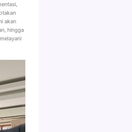
entasi,
iptakan
ini akan
an, hingga
 melayani