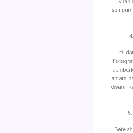
ukiran
sempurn
4
Inti d
Fotogra
pemberk
antara p
disarank
5
Setelah