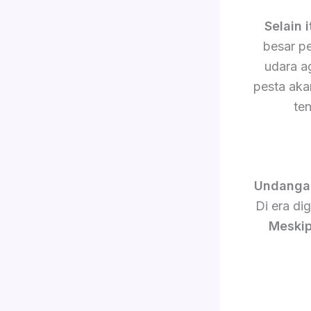
Selain i
besar p
udara a
pesta akan
te
Undanga
Di era di
Meskip