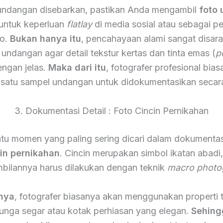
undangan disebarkan, pastikan Anda mengambil
foto
 untuk keperluan
flatlay
di media sosial atau sebagai p
to.
Bukan hanya itu
, pencahayaan alami sangat disar
undangan agar detail tekstur kertas dan tinta emas (
p
dengan jelas.
Maka dari itu
, fotografer profesional bia
satu sampel undangan untuk didokumentasikan secar
3. Dokumentasi Detail : Foto Cincin Pernikahan
atu momen yang paling sering dicari dalam dokumentas
cin pernikahan
. Cincin merupakan simbol ikatan abadi
bilannya harus dilakukan dengan teknik
macro photo
nya
, fotografer biasanya akan menggunakan properti
bunga segar atau kotak perhiasan yang elegan.
Sehing