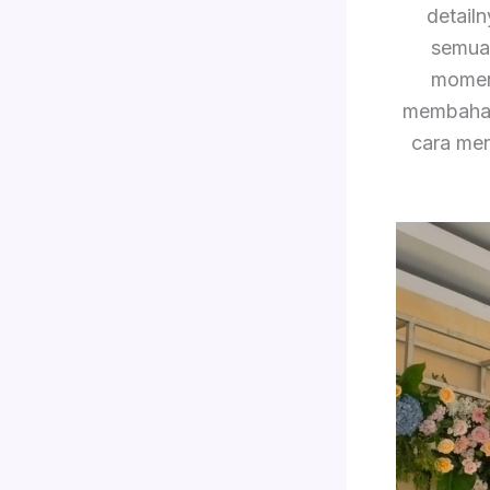
detail
semua 
momen 
membahas 
cara men