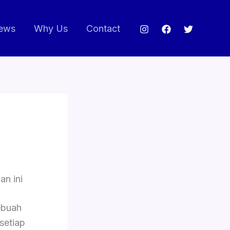
ews
Why Us
Contact
n ini
ebuah
setiap