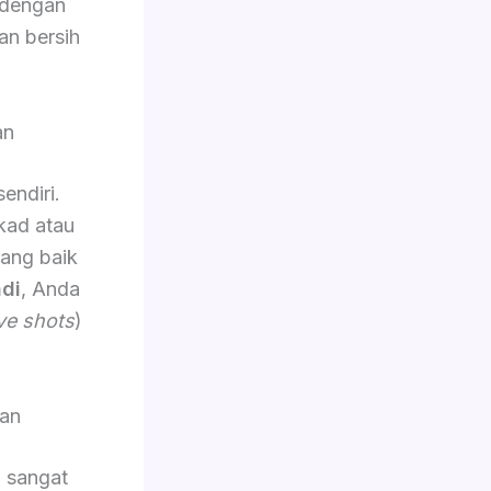
 dengan
an bersih
an
sendiri.
kad atau
yang baik
di
, Anda
ve shots
)
an
g sangat