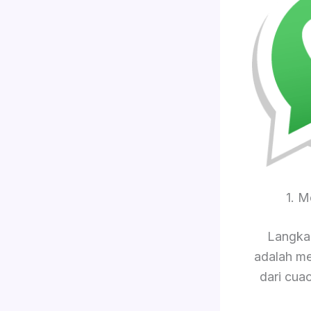
1. 
Langkah
adalah me
dari cua