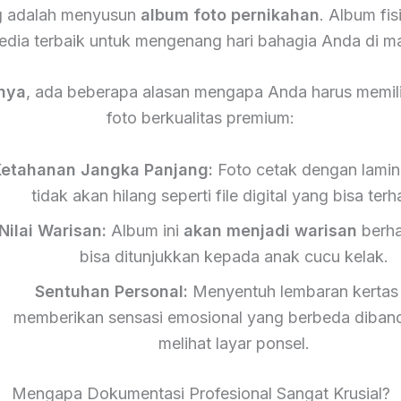
g adalah menyusun
album foto pernikahan
. Album fis
edia terbaik untuk mengenang hari bahagia Anda di m
nya
, ada beberapa alasan mengapa Anda harus memili
foto berkualitas premium:
etahanan Jangka Panjang:
Foto cetak dengan lamin
tidak akan hilang seperti file digital yang bisa ter
Nilai Warisan:
Album ini
akan menjadi warisan
berha
bisa ditunjukkan kepada anak cucu kelak.
Sentuhan Personal:
Menyentuh lembaran kertas 
memberikan sensasi emosional yang berbeda diban
melihat layar ponsel.
Mengapa Dokumentasi Profesional Sangat Krusial?