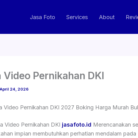
Jasa Foto
Services
About
Revi
 Video Pernikahan DKI
April 24, 2026
a Video Pernikahan DKI 2027 Boking Harga Murah Bula
a Video Pernikahan DKI
jasafoto.id
Merencanakan s
kahan impian membutuhkan perhatian mendalam pada 