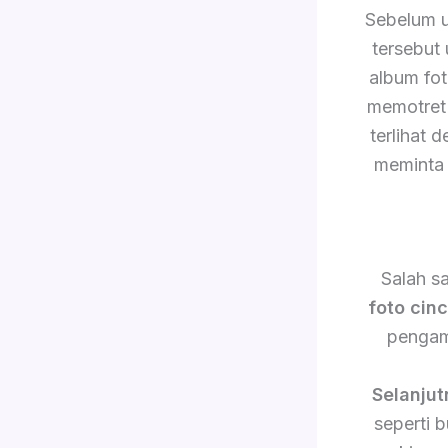
Sebelum 
tersebut
album fo
memotret 
terlihat 
meminta 
Salah s
foto cin
pengam
Selanjut
seperti 