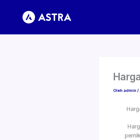
Lewati
ke
konten
Harga
Oleh
admin
/
Harg
Harg
perni