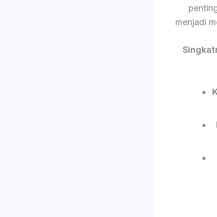
pentin
menjadi m
Singkat
K