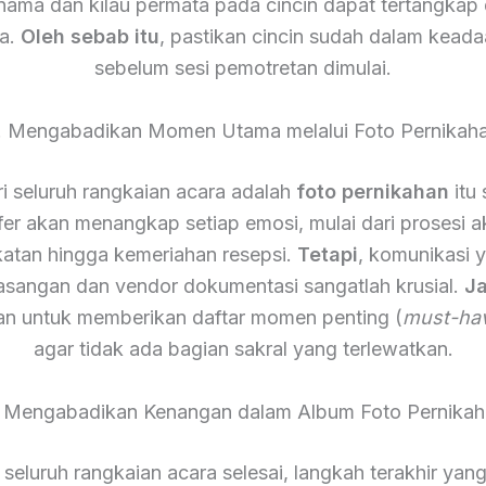
 nama dan kilau permata pada cincin dapat tertangkap
a.
Oleh sebab itu
, pastikan cincin sudah dalam keada
sebelum sesi pemotretan dimulai.
. Mengabadikan Momen Utama melalui Foto Pernikah
ari seluruh rangkaian acara adalah
foto pernikahan
itu 
fer akan menangkap setiap emosi, mulai dari prosesi a
atan hingga kemeriahan resepsi.
Tetapi
, komunikasi 
asangan dan vendor dokumentasi sangatlah krusial.
Ja
an untuk memberikan daftar momen penting (
must-ha
agar tidak ada bagian sakral yang terlewatkan.
. Mengabadikan Kenangan dalam Album Foto Pernikah
 seluruh rangkaian acara selesai, langkah terakhir yan