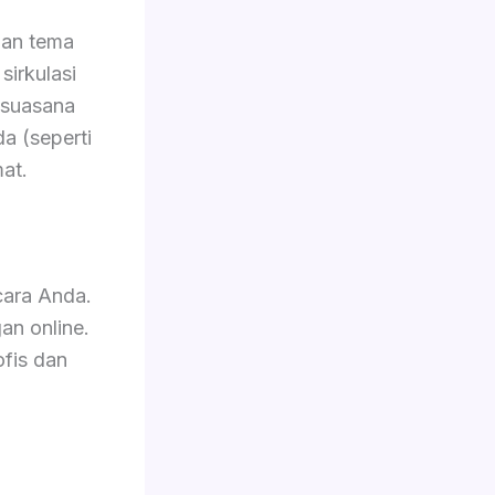
gan tema
sirkulasi
 suasana
da (seperti
at.
cara Anda.
an online.
ofis dan