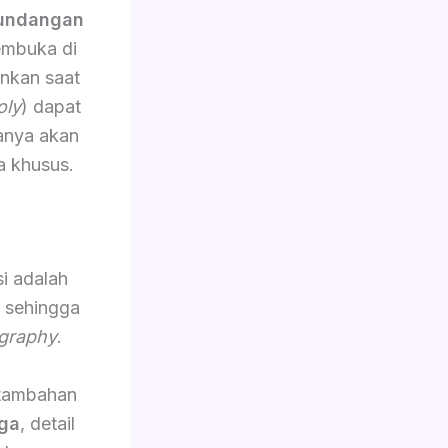
 undangan
embuka di
ankan saat
oly
) dapat
sanya akan
a khusus.
i adalah
, sehingga
graphy
.
 tambahan
ga
, detail