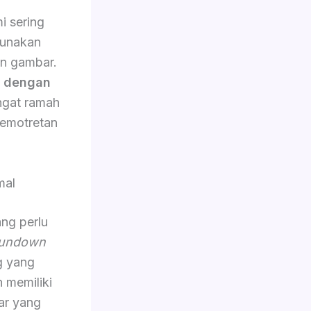
i sering
gunakan
an gambar.
n dengan
angat ramah
emotretan
mal
ang perlu
undown
g yang
n memiliki
ar yang