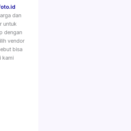
foto.id
arga dan
r untuk
ap dengan
lih vendor
ebut bisa
i kami