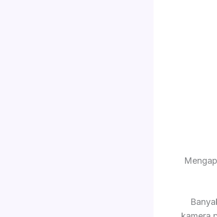
Mengapa
Banya
kamera p