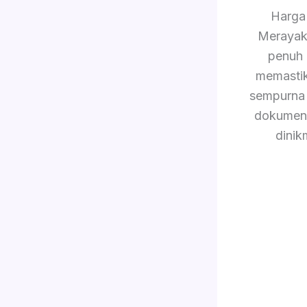
Harga
Merayak
penuh
memastik
sempurna 
dokument
dinik