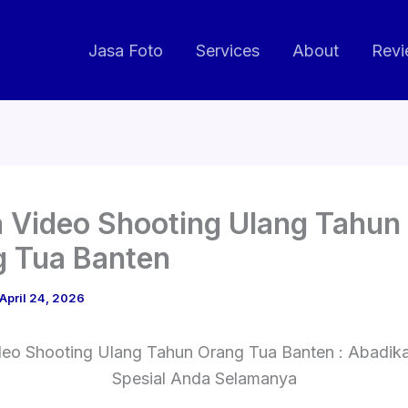
Jasa Foto
Services
About
Revi
 Video Shooting Ulang Tahun
 Tua Banten
April 24, 2026
deo Shooting Ulang Tahun Orang Tua Banten : Abadi
Spesial Anda Selamanya