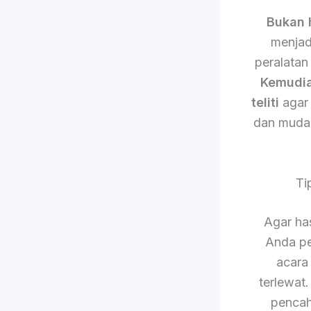
Bukan 
menjad
peralatan
Kemudi
teliti
agar 
dan muda
Ti
Agar has
Anda pe
acara
terlewat
pencah