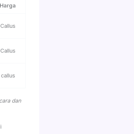
Harga
Callus
Callus
callus
acara dan
i