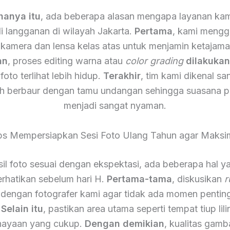
hanya itu
, ada beberapa alasan mengapa layanan kam
i langganan di wilayah Jakarta.
Pertama
, kami meng
 kamera dan lensa kelas atas untuk menjamin ketajam
an
, proses editing warna atau
color grading
dilakuka
foto terlihat lebih hidup.
Terakhir
, tim kami dikenal s
h berbaur dengan tamu undangan sehingga suasana p
menjadi sangat nyaman.
ps Mempersiapkan Sesi Foto Ulang Tahun agar Maksi
il foto sesuai dengan ekspektasi, ada beberapa hal y
rhatikan sebelum hari H.
Pertama-tama
, diskusikan
r
 dengan fotografer kami agar tidak ada momen pentin
.
Selain itu
, pastikan area utama seperti tempat tiup lili
ayaan yang cukup.
Dengan demikian
, kualitas gamb