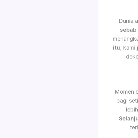
Dunia a
sebab 
menangkap
itu
, kami
deko
Momen b
bagi set
lebi
Selanj
ter