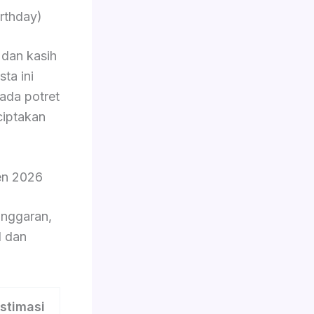
rthday)
dan kasih
ta ini
pada potret
ciptakan
en 2026
nggaran,
l dan
stimasi