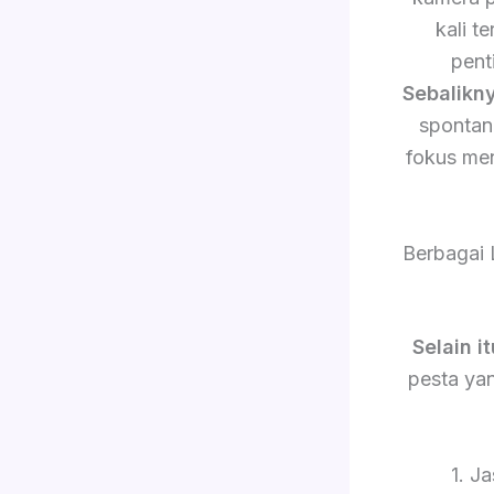
kali 
pent
Sebalikn
sponta
fokus me
Berbagai 
Selain it
pesta yan
1. J