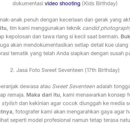
dokumentasi
video shooting
(Kids Birthday)
nak-anak penuh dengan keceriaan dan gerak yang akt
itu
, tim kami menggunakan teknik
candid photograph
 kepolosan dan tawa riang si kecil saat bermain.
Buk
 juga akan mendokumentasikan setiap detail kue ulang
rasi tematik yang telah Anda siapkan dengan susah p
2. Jasa Foto Sweet Seventeen (17th Birthday)
eranjak dewasa atau
Sweet Seventeen
adalah tongga
iap remaja.
Maka dari itu
, kami menawarkan konsep f
h
stylish
dan kekinian agar cocok diunggah ke media so
utnya
, fotografer kami akan mengarahkan gaya agar ha
lihat seperti model profesional namun tetap terasa natu