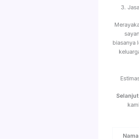
3. Jas
Merayaka
sayan
biasanya 
keluarg
Estima
Selanju
kami
Nama