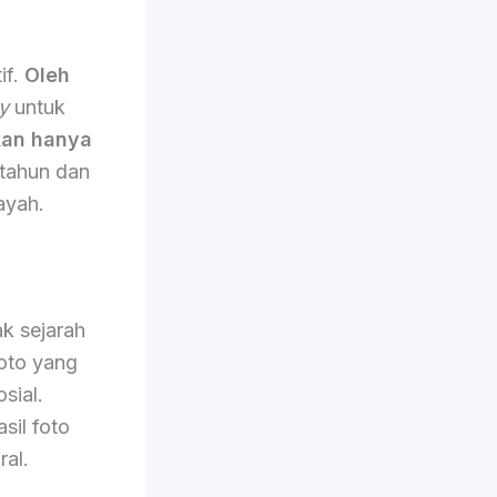
if.
Oleh
y
untuk
an hanya
 tahun dan
ayah.
k sejarah
oto yang
sial.
sil foto
ral.