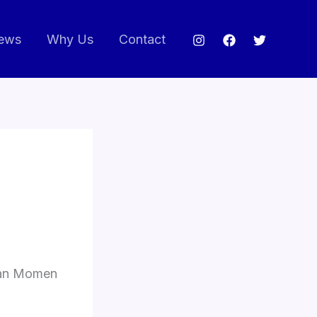
ews
Why Us
Contact
kan Momen