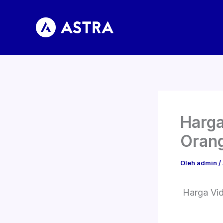
Lewati
ke
konten
Harga
Orang
Oleh
admin
/
Harga Vi