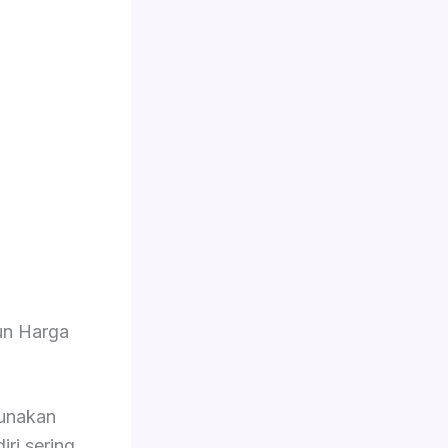
un Harga
unakan
iri sering