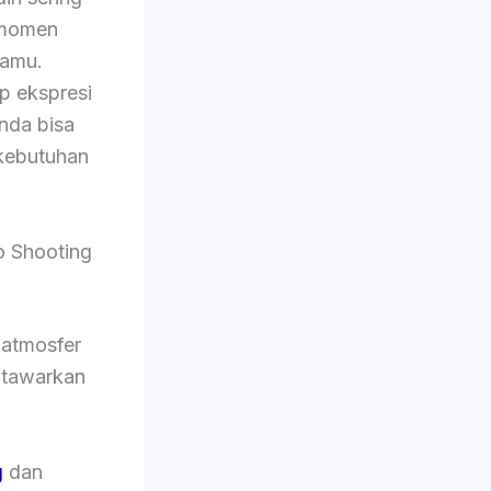
 momen
tamu.
p ekspresi
Anda bisa
kebutuhan
o Shooting
 atmosfer
i tawarkan
g
dan