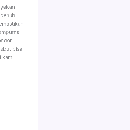
yakan
 penuh
memastikan
sempurna
endor
ebut bisa
i kami