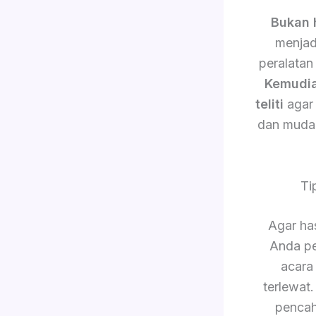
Bukan 
menjad
peralatan
Kemudi
teliti
agar 
dan muda
Ti
Agar has
Anda pe
acara
terlewat
pencah