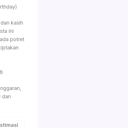
rthday)
dan kasih
ta ini
pada potret
ciptakan
26
nggaran,
l dan
stimasi