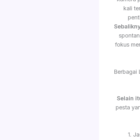
kali 
pent
Sebalikn
sponta
fokus me
Berbagai 
Selain it
pesta yan
1. J