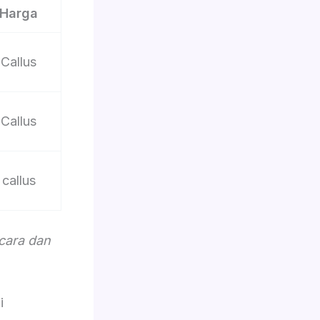
Harga
Callus
Callus
callus
acara dan
i