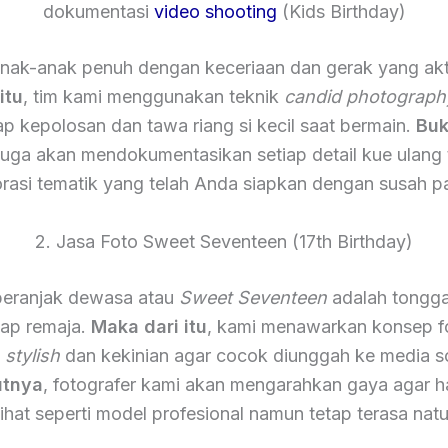
dokumentasi
video shooting
(Kids Birthday)
nak-anak penuh dengan keceriaan dan gerak yang akt
itu
, tim kami menggunakan teknik
candid photograph
 kepolosan dan tawa riang si kecil saat bermain.
Buk
 juga akan mendokumentasikan setiap detail kue ulang
rasi tematik yang telah Anda siapkan dengan susah p
2. Jasa Foto Sweet Seventeen (17th Birthday)
eranjak dewasa atau
Sweet Seventeen
adalah tongga
iap remaja.
Maka dari itu
, kami menawarkan konsep f
h
stylish
dan kekinian agar cocok diunggah ke media so
utnya
, fotografer kami akan mengarahkan gaya agar ha
lihat seperti model profesional namun tetap terasa natu