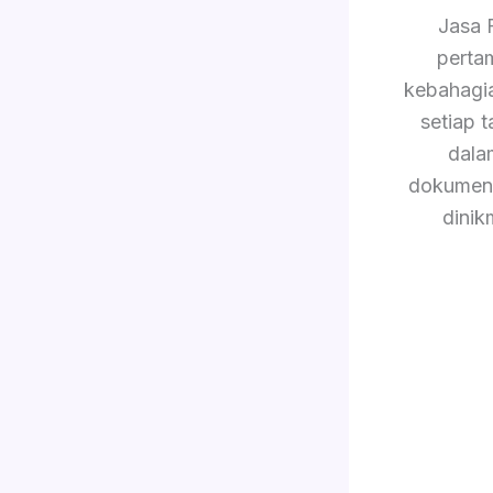
Jasa 
perta
kebahagi
setiap 
dala
dokument
dinik