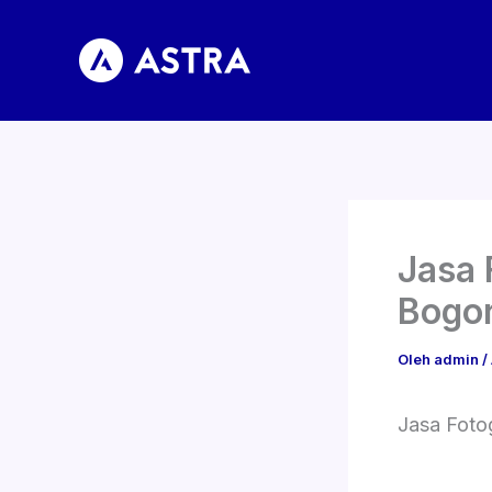
Lewati
ke
konten
Jasa 
Bogo
Oleh
admin
/
Jasa Foto