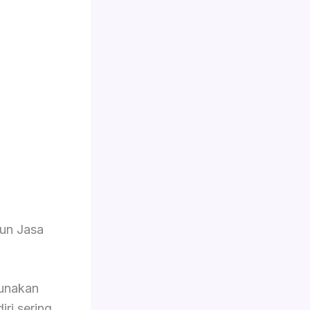
un Jasa
unakan
iri sering