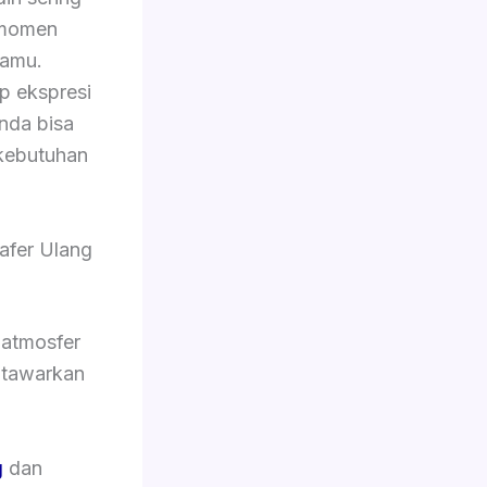
 momen
tamu.
p ekspresi
Anda bisa
kebutuhan
afer Ulang
 atmosfer
i tawarkan
g
dan