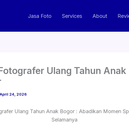
Jasa Foto
Services
About
Revi
Fotografer Ulang Tahun Anak
r
April 24, 2026
grafer Ulang Tahun Anak Bogor : Abadikan Momen Sp
Selamanya