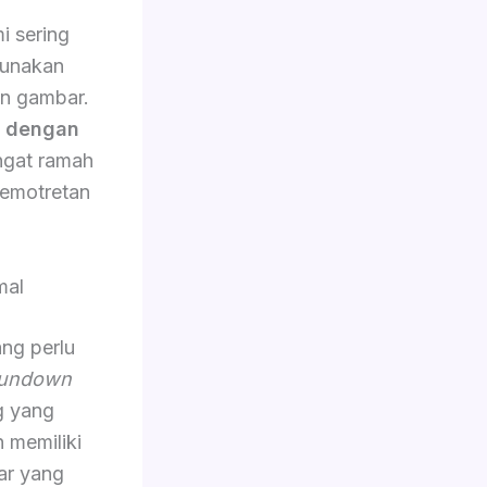
i sering
gunakan
an gambar.
n dengan
angat ramah
emotretan
mal
ang perlu
undown
g yang
n memiliki
ar yang