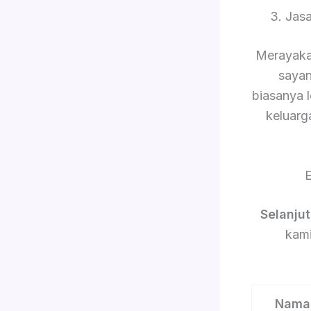
3. Jas
Merayaka
sayan
biasanya 
keluarg
E
Selanju
kami
Nama