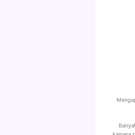
Mengap
Banya
kamera p