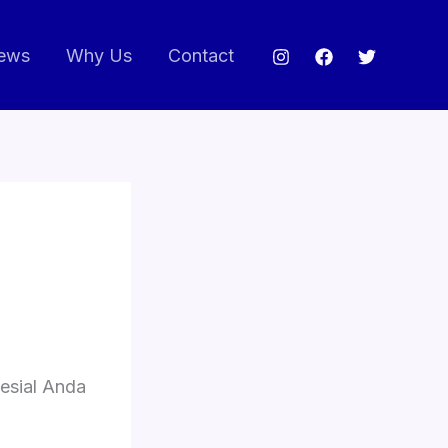
ews
Why Us
Contact
esial Anda