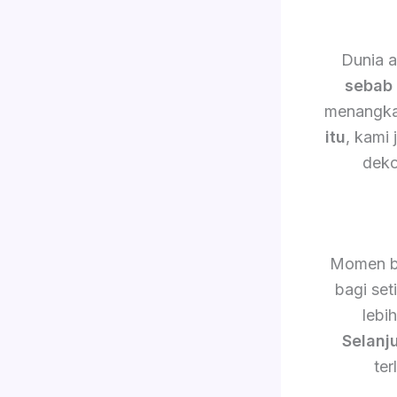
Dunia a
sebab 
menangkap
itu
, kami
deko
Momen b
bagi set
lebi
Selanj
ter