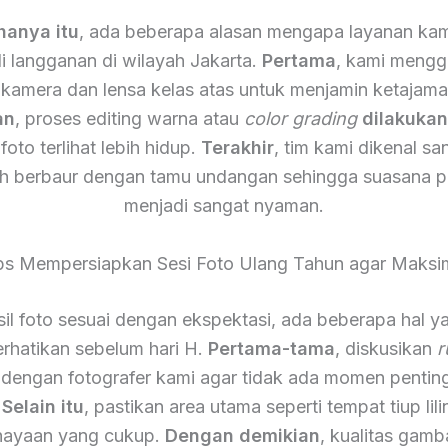
hanya itu
, ada beberapa alasan mengapa layanan kam
i langganan di wilayah Jakarta.
Pertama
, kami meng
 kamera dan lensa kelas atas untuk menjamin ketajam
an
, proses editing warna atau
color grading
dilakuka
foto terlihat lebih hidup.
Terakhir
, tim kami dikenal s
h berbaur dengan tamu undangan sehingga suasana p
menjadi sangat nyaman.
ps Mempersiapkan Sesi Foto Ulang Tahun agar Maksi
il foto sesuai dengan ekspektasi, ada beberapa hal y
rhatikan sebelum hari H.
Pertama-tama
, diskusikan
r
 dengan fotografer kami agar tidak ada momen pentin
.
Selain itu
, pastikan area utama seperti tempat tiup lili
ayaan yang cukup.
Dengan demikian
, kualitas gamb