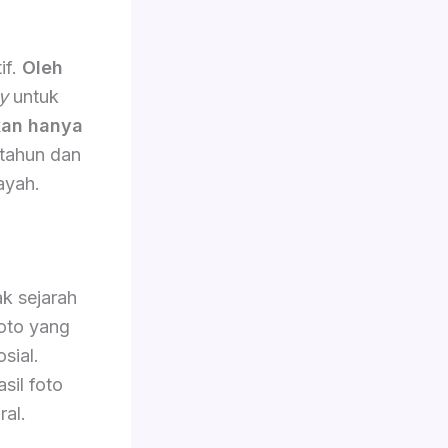
if.
Oleh
y
untuk
an hanya
 tahun dan
ayah.
k sejarah
oto yang
sial.
sil foto
ral.