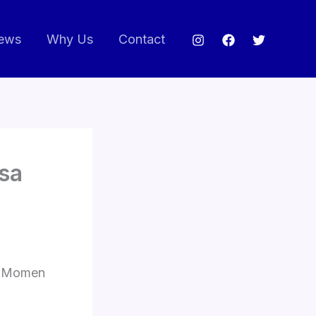
ews
Why Us
Contact
sa
n Momen