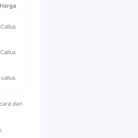
Harga
Callus
Callus
callus
acara dan
i