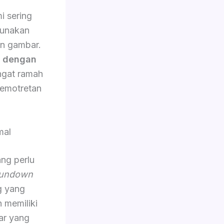
i sering
gunakan
an gambar.
n dengan
angat ramah
emotretan
mal
ang perlu
undown
g yang
n memiliki
ar yang