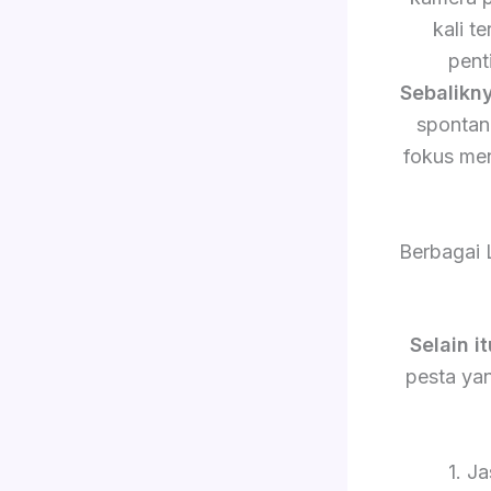
kali 
pent
Sebalikn
sponta
fokus me
Berbagai 
Selain it
pesta yan
1. J