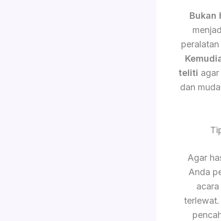
Bukan 
menjad
peralatan
Kemudi
teliti
agar 
dan muda
Ti
Agar has
Anda pe
acara
terlewat
pencah