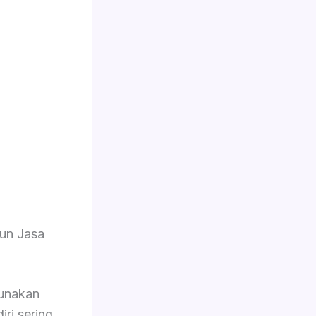
un Jasa
unakan
iri sering