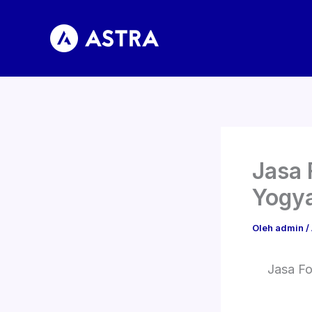
Lewati
ke
konten
Jasa 
Yogy
Oleh
admin
/
Jasa F