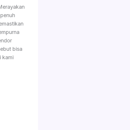
erayakan
 penuh
memastikan
sempurna
endor
ebut bisa
i kami