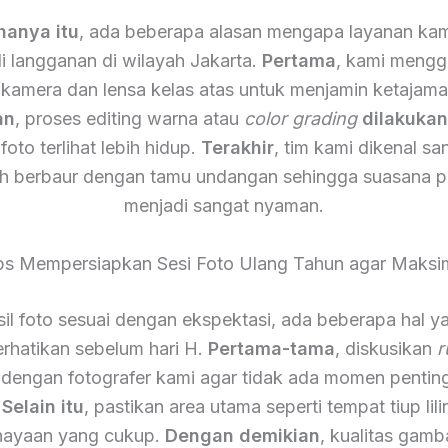
hanya itu
, ada beberapa alasan mengapa layanan kam
i langganan di wilayah Jakarta.
Pertama
, kami meng
 kamera dan lensa kelas atas untuk menjamin ketajam
an
, proses editing warna atau
color grading
dilakuka
foto terlihat lebih hidup.
Terakhir
, tim kami dikenal s
h berbaur dengan tamu undangan sehingga suasana p
menjadi sangat nyaman.
ps Mempersiapkan Sesi Foto Ulang Tahun agar Maksi
il foto sesuai dengan ekspektasi, ada beberapa hal y
rhatikan sebelum hari H.
Pertama-tama
, diskusikan
r
 dengan fotografer kami agar tidak ada momen pentin
.
Selain itu
, pastikan area utama seperti tempat tiup lili
ayaan yang cukup.
Dengan demikian
, kualitas gamb