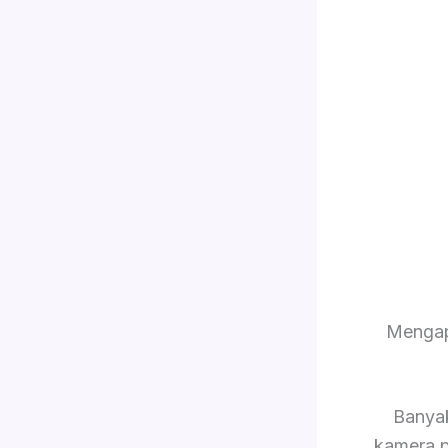
Mengap
Banya
kamera p