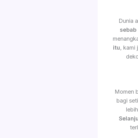
Dunia a
sebab 
menangkap
itu
, kami
deko
Momen b
bagi set
lebi
Selanj
ter