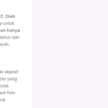
if.
Oleh
y
untuk
an hanya
 tahun dan
ayah.
k sejarah
oto yang
sial.
sil foto
ral.