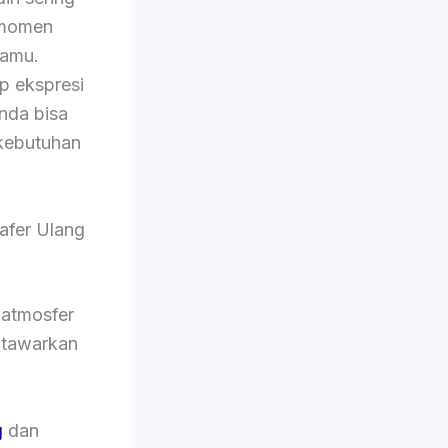
 momen
tamu.
p ekspresi
Anda bisa
kebutuhan
afer Ulang
 atmosfer
i tawarkan
g
dan