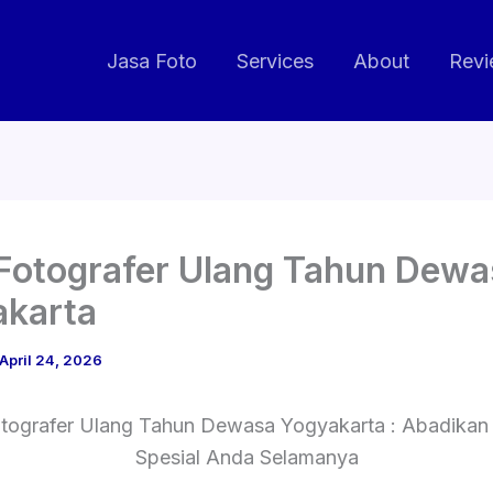
Jasa Foto
Services
About
Revi
Fotografer Ulang Tahun Dewa
akarta
April 24, 2026
otografer Ulang Tahun Dewasa Yogyakarta : Abadika
Spesial Anda Selamanya