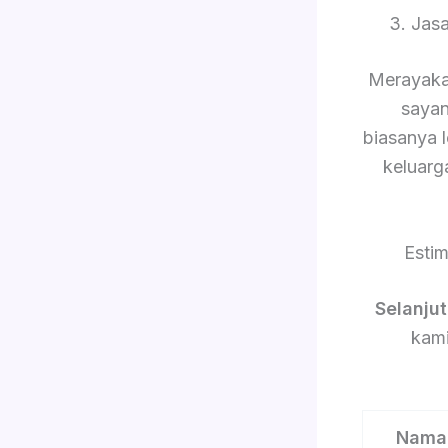
3. Jas
Merayaka
sayan
biasanya 
keluarg
Esti
Selanju
kami
Nama