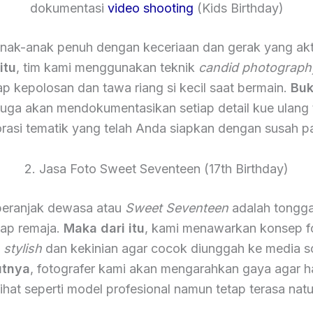
dokumentasi
video shooting
(Kids Birthday)
nak-anak penuh dengan keceriaan dan gerak yang akt
itu
, tim kami menggunakan teknik
candid photograph
 kepolosan dan tawa riang si kecil saat bermain.
Buk
 juga akan mendokumentasikan setiap detail kue ulang
rasi tematik yang telah Anda siapkan dengan susah p
2. Jasa Foto Sweet Seventeen (17th Birthday)
eranjak dewasa atau
Sweet Seventeen
adalah tongga
iap remaja.
Maka dari itu
, kami menawarkan konsep f
h
stylish
dan kekinian agar cocok diunggah ke media so
utnya
, fotografer kami akan mengarahkan gaya agar ha
lihat seperti model profesional namun tetap terasa natu