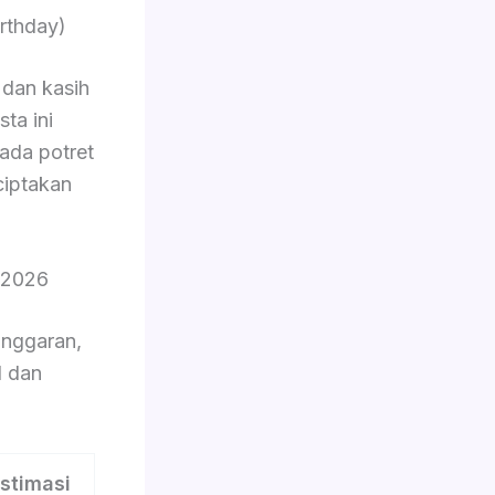
rthday)
dan kasih
ta ini
pada potret
ciptakan
 2026
nggaran,
l dan
stimasi