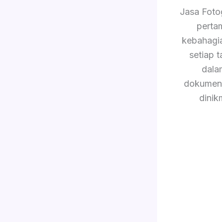
Jasa Foto
perta
kebahagi
setiap 
dala
dokument
dinik