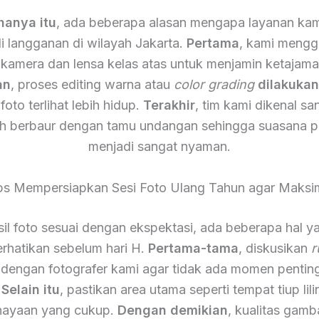
hanya itu
, ada beberapa alasan mengapa layanan kam
i langganan di wilayah Jakarta.
Pertama
, kami meng
 kamera dan lensa kelas atas untuk menjamin ketajam
an
, proses editing warna atau
color grading
dilakuka
foto terlihat lebih hidup.
Terakhir
, tim kami dikenal s
h berbaur dengan tamu undangan sehingga suasana p
menjadi sangat nyaman.
ps Mempersiapkan Sesi Foto Ulang Tahun agar Maksi
il foto sesuai dengan ekspektasi, ada beberapa hal y
rhatikan sebelum hari H.
Pertama-tama
, diskusikan
r
 dengan fotografer kami agar tidak ada momen pentin
.
Selain itu
, pastikan area utama seperti tempat tiup lili
ayaan yang cukup.
Dengan demikian
, kualitas gamb