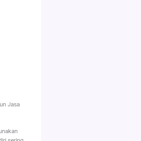
un Jasa
unakan
iri sering