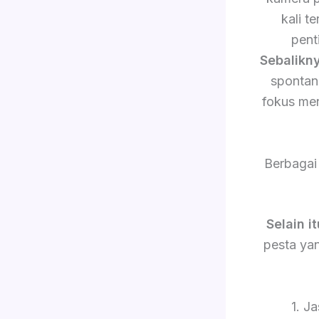
kali 
pent
Sebalikn
sponta
fokus me
Berbagai
Selain it
pesta yan
1. J