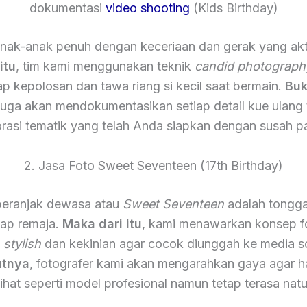
dokumentasi
video shooting
(Kids Birthday)
nak-anak penuh dengan keceriaan dan gerak yang akt
itu
, tim kami menggunakan teknik
candid photograph
 kepolosan dan tawa riang si kecil saat bermain.
Buk
 juga akan mendokumentasikan setiap detail kue ulang
rasi tematik yang telah Anda siapkan dengan susah p
2. Jasa Foto Sweet Seventeen (17th Birthday)
eranjak dewasa atau
Sweet Seventeen
adalah tongga
iap remaja.
Maka dari itu
, kami menawarkan konsep f
h
stylish
dan kekinian agar cocok diunggah ke media so
utnya
, fotografer kami akan mengarahkan gaya agar ha
lihat seperti model profesional namun tetap terasa natu