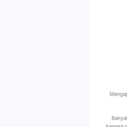
Mengap
Banya
kamera p