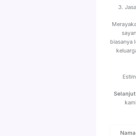
3. Jas
Merayaka
sayan
biasanya 
keluarg
Esti
Selanju
kami
Nama