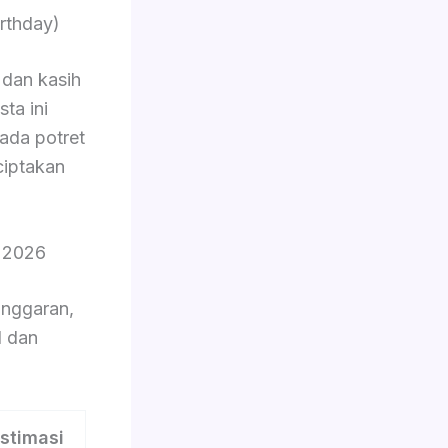
rthday)
dan kasih
ta ini
pada potret
ciptakan
 2026
nggaran,
l dan
stimasi