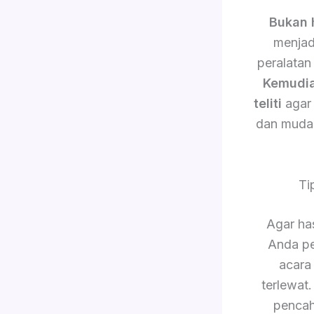
Bukan 
menjad
peralatan
Kemudi
teliti
agar 
dan muda
Ti
Agar has
Anda pe
acara
terlewat
pencah