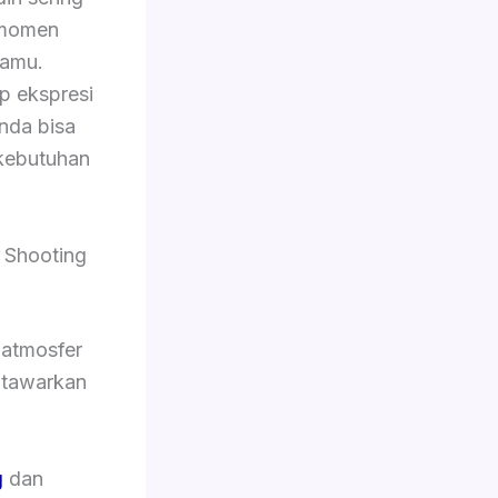
 momen
tamu.
p ekspresi
Anda bisa
kebutuhan
 Shooting
 atmosfer
i tawarkan
g
dan