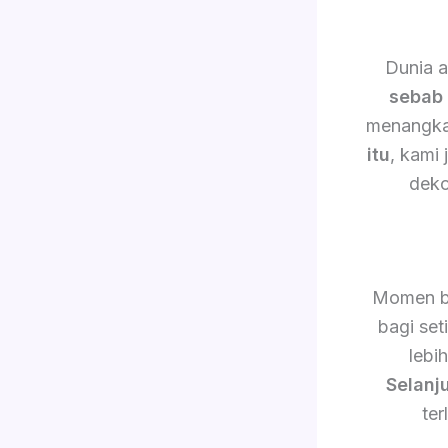
Dunia a
sebab 
menangkap
itu
, kami
deko
Momen b
bagi set
lebi
Selanj
ter