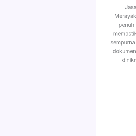
Jas
Merayak
penuh
memastik
sempurna 
dokument
dinik