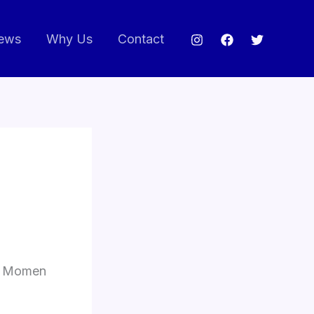
ews
Why Us
Contact
an Momen