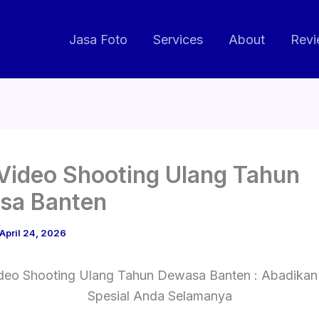
Jasa Foto
Services
About
Revi
Video Shooting Ulang Tahun
sa Banten
April 24, 2026
deo Shooting Ulang Tahun Dewasa Banten : Abadik
Spesial Anda Selamanya