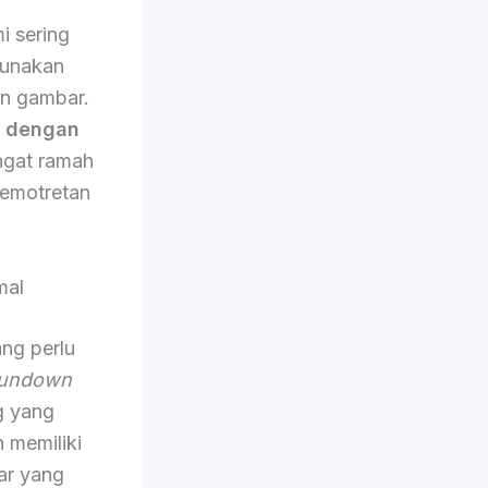
i sering
gunakan
an gambar.
n dengan
angat ramah
emotretan
mal
ang perlu
undown
g yang
n memiliki
ar yang