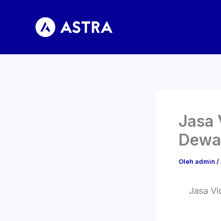
Lewati
ke
konten
Jasa 
Dewa
Oleh
admin
/
Jasa Vi