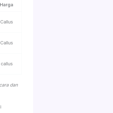
Harga
Callus
Callus
callus
acara dan
i