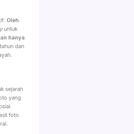
if.
Oleh
y
untuk
an hanya
 tahun dan
ayah.
k sejarah
oto yang
sial.
sil foto
ral.