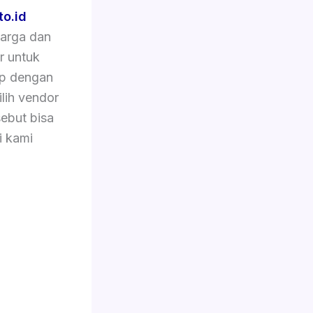
to.id
arga dan
r untuk
ap dengan
lih vendor
ebut bisa
i kami