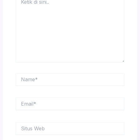
di
sini..
Name*
Email*
Situs
Web