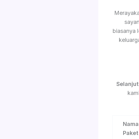
Merayaka
sayan
biasanya 
keluarg
Selanju
kami
Nama
Paket