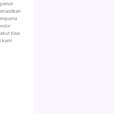
 penuh
memastikan
sempurna
endor
ebut bisa
i kami