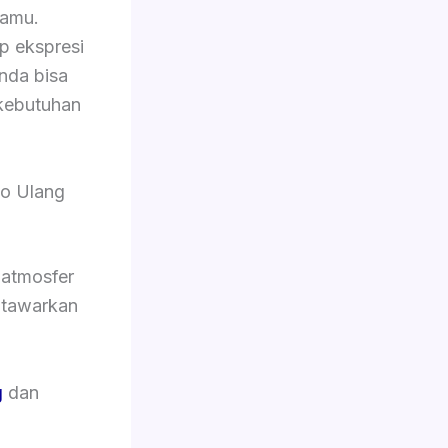
tamu.
p ekspresi
Anda bisa
kebutuhan
eo Ulang
 atmosfer
i tawarkan
g
dan