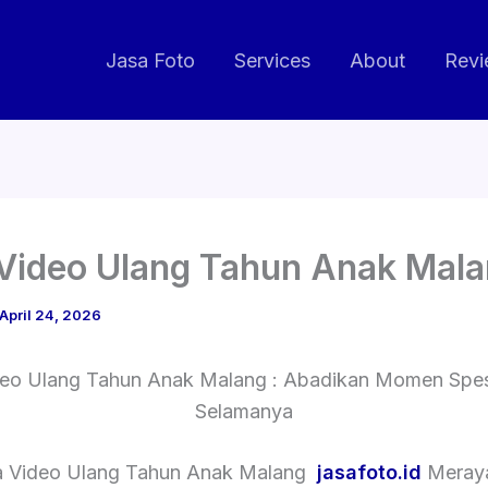
Jasa Foto
Services
About
Revi
Video Ulang Tahun Anak Mal
April 24, 2026
deo Ulang Tahun Anak Malang : Abadikan Momen Spes
Selamanya
a Video Ulang Tahun Anak Malang
jasafoto.id
Meray