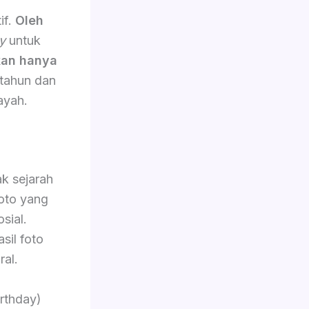
if.
Oleh
y
untuk
an hanya
 tahun dan
ayah.
k sejarah
oto yang
sial.
sil foto
ral.
rthday)