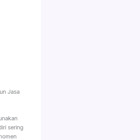
un Jasa
unakan
iri sering
 momen