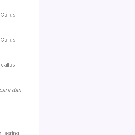
Callus
Callus
callus
acara dan
i
i sering