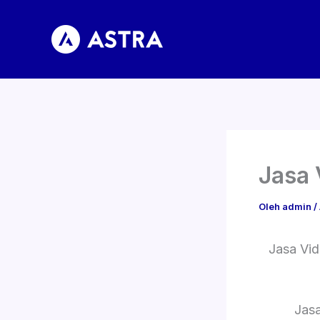
Lewati
ke
konten
Jasa 
Oleh
admin
/
Jasa Vi
Jas