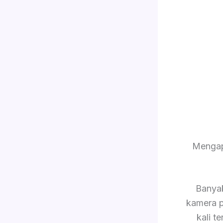
Mengap
Banya
kamera p
kali 