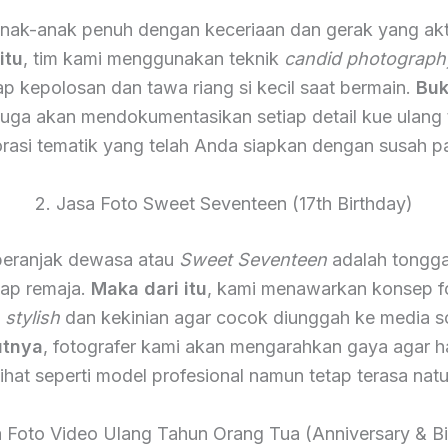
nak-anak penuh dengan keceriaan dan gerak yang akt
itu
, tim kami menggunakan teknik
candid photograph
 kepolosan dan tawa riang si kecil saat bermain.
Buk
 juga akan mendokumentasikan setiap detail kue ulang
rasi tematik yang telah Anda siapkan dengan susah p
2. Jasa Foto Sweet Seventeen (17th Birthday)
eranjak dewasa atau
Sweet Seventeen
adalah tongga
iap remaja.
Maka dari itu
, kami menawarkan konsep f
h
stylish
dan kekinian agar cocok diunggah ke media so
utnya
, fotografer kami akan mengarahkan gaya agar ha
lihat seperti model profesional namun tetap terasa natu
a Foto Video Ulang Tahun Orang Tua (Anniversary & Bi