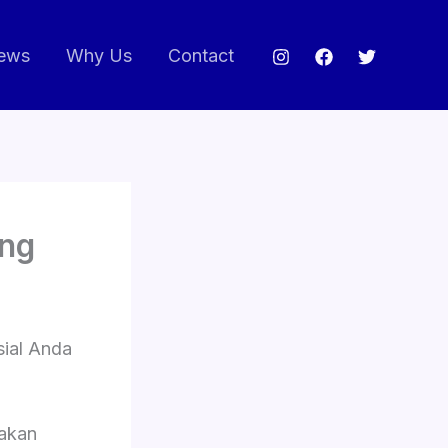
ews
Why Us
Contact
ang
ial Anda
akan