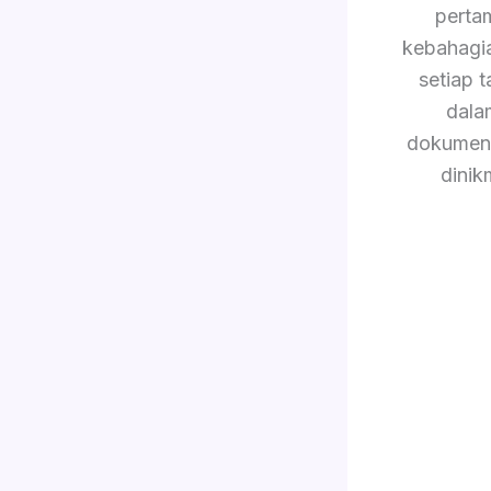
perta
kebahagi
setiap 
dala
dokument
dinik