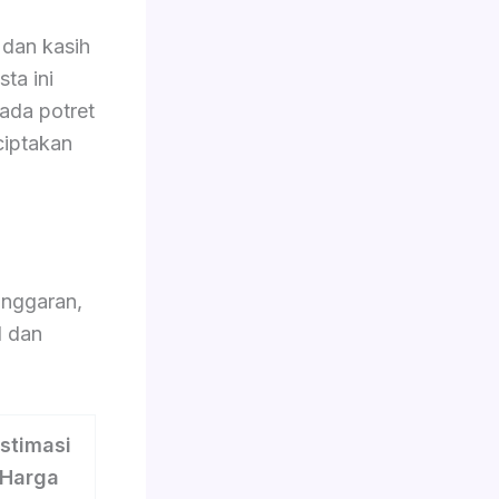
dan kasih
ta ini
pada potret
ciptakan
nggaran,
l dan
stimasi
Harga