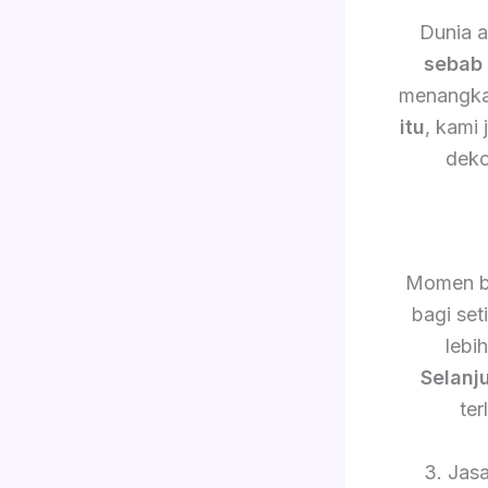
Dunia a
sebab 
menangkap
itu
, kami
deko
Momen b
bagi set
lebi
Selanj
ter
3. Jas