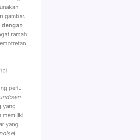
gunakan
an gambar.
n dengan
angat ramah
emotretan
mal
ang perlu
undown
g yang
n memiliki
ar yang
noise
).