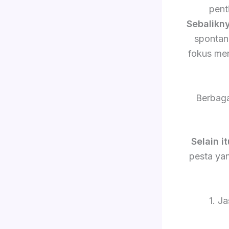
pent
Sebalikn
sponta
fokus me
Berbaga
Selain it
pesta yan
1. J