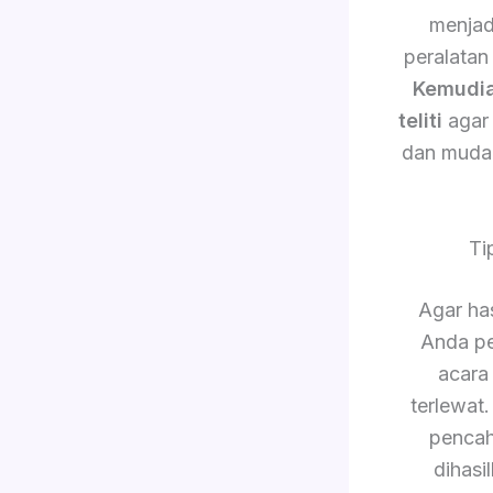
menjad
peralatan
Kemudi
teliti
agar 
dan muda
Ti
Agar has
Anda pe
acara
terlewat
pencah
dihasi