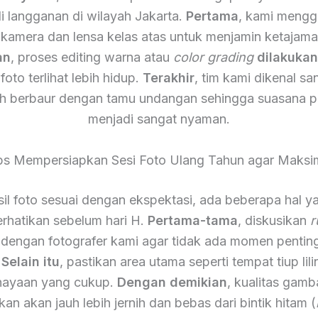
i langganan di wilayah Jakarta.
Pertama
, kami meng
 kamera dan lensa kelas atas untuk menjamin ketajam
an
, proses editing warna atau
color grading
dilakuka
foto terlihat lebih hidup.
Terakhir
, tim kami dikenal s
h berbaur dengan tamu undangan sehingga suasana p
menjadi sangat nyaman.
ps Mempersiapkan Sesi Foto Ulang Tahun agar Maksi
il foto sesuai dengan ekspektasi, ada beberapa hal y
rhatikan sebelum hari H.
Pertama-tama
, diskusikan
r
 dengan fotografer kami agar tidak ada momen pentin
.
Selain itu
, pastikan area utama seperti tempat tiup lili
ayaan yang cukup.
Dengan demikian
, kualitas gamb
lkan akan jauh lebih jernih dan bebas dari bintik hitam (