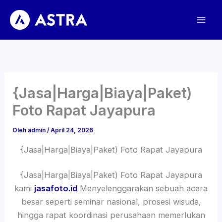
Lewati
ke
konten
{Jasa|Harga|Biaya|Paket)
Foto Rapat Jayapura
Oleh
admin
/
April 24, 2026
{Jasa|Harga|Biaya|Paket) Foto Rapat Jayapura
{Jasa|Harga|Biaya|Paket) Foto Rapat Jayapura
kami
jasafoto.id
Menyelenggarakan sebuah acara
besar seperti seminar nasional, prosesi wisuda,
hingga rapat koordinasi perusahaan memerlukan