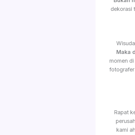
Bukan h
dekorasi 
Wisuda
Maka d
momen di 
fotografe
Rapat ke
perusa
kami a