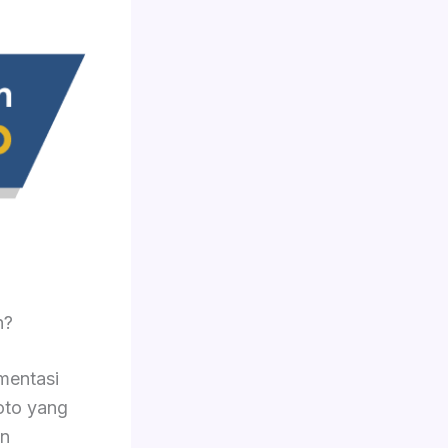
n?
mentasi
foto yang
an