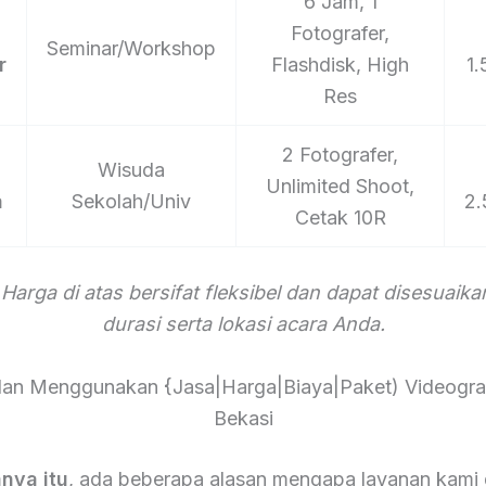
6 Jam, 1
Fotografer,
Seminar/Workshop
r
Flashdisk, High
1
Res
2 Fotografer,
Wisuda
Unlimited Shoot,
a
Sekolah/Univ
2.
Cetak 10R
 Harga di atas bersifat fleksibel dan dapat disesuaik
durasi serta lokasi acara Anda.
an Menggunakan {Jasa|Harga|Biaya|Paket) Videogra
Bekasi
nya itu
, ada beberapa alasan mengapa layanan kami 