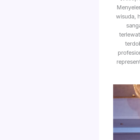
Menyelen
wisuda, 
sang
terlewa
terdo
profesio
represen