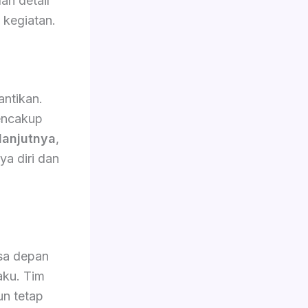
an detail
 kegiatan.
ntikan.
encakup
lanjutnya
,
a diri dan
asa depan
aku. Tim
n tetap