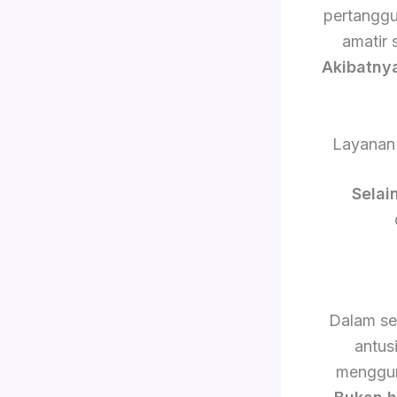
pertanggu
amatir 
Akibatny
Layanan 
Selain
Dalam se
antus
menggun