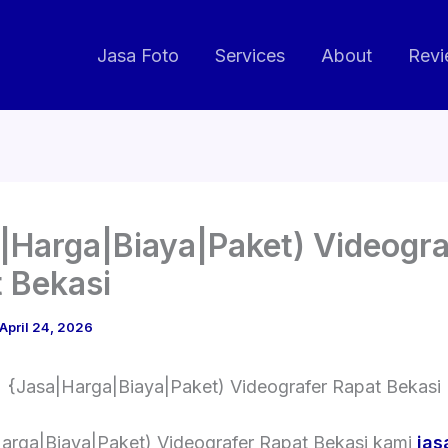
Jasa Foto
Services
About
Revi
|Harga|Biaya|Paket) Videogra
 Bekasi
April 24, 2026
{Jasa|Harga|Biaya|Paket) Videografer Rapat Bekasi
arga|Biaya|Paket) Videografer Rapat Bekasi kami
jas