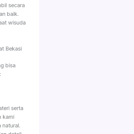
mbil secara
an baik.
saat wisuda
at Bekasi
g bisa
:
eri serta
im kami
 natural.