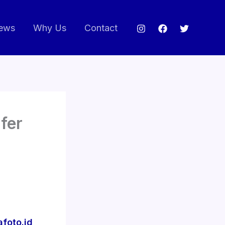
ews
Why Us
Contact
fer
afoto.id