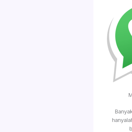
M
Banyak
hanyala
b