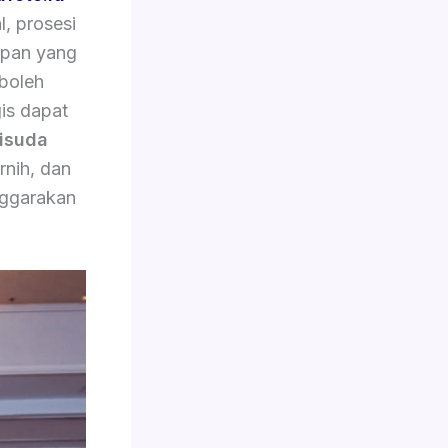
, prosesi
apan yang
 boleh
is dapat
isuda
rnih, dan
nggarakan