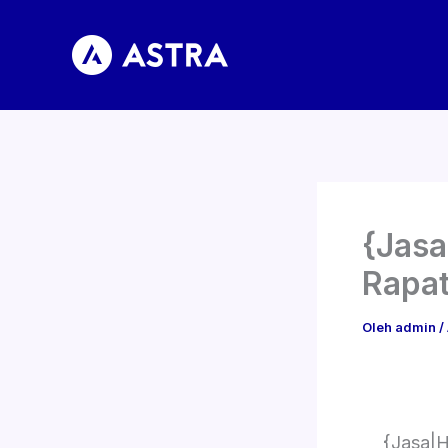
Lewati
ke
konten
{Jasa
Rapat
Oleh
admin
/
{Jasa|H