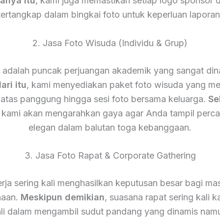
anya itu
, kami juga memastikan setiap logo sponsor d
tertangkap dalam bingkai foto untuk keperluan laporan
2. Jasa Foto Wisuda (Individu & Grup)
 adalah puncak perjuangan akademik yang sangat dina
ari itu
, kami menyediakan paket foto wisuda yang m
atas panggung hingga sesi foto bersama keluarga.
Se
r kami akan mengarahkan gaya agar Anda tampil percay
elegan dalam balutan toga kebanggaan.
3. Jasa Foto Rapat & Corporate Gathering
rja sering kali menghasilkan keputusan besar bagi m
haan.
Meskipun demikian
, suasana rapat sering kali k
hli dalam mengambil sudut pandang yang dinamis namu