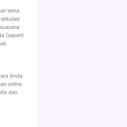
gan tema
sirkulasi
 suasana
da (seperti
at.
cara Anda.
an online.
ofis dan