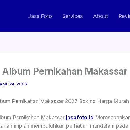
Jasa Foto
Services
About
Revi
 Album Pernikahan Makassar
April 24, 2026
lbum Pernikahan Makassar 2027 Boking Harga Murah B
lbum Pernikahan Makassar
jasafoto.id
Merencanakan
kahan impian membutuhkan perhatian mendalam pada 