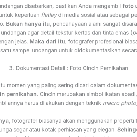
undangan disebarkan, pastikan Anda mengambil
foto
 untuk keperluan
flatlay
di media sosial atau sebagai p
to.
Bukan hanya itu
, pencahayaan alami sangat disar
undangan agar detail tekstur kertas dan tinta emas (
p
dengan jelas.
Maka dari itu
, fotografer profesional bia
satu sampel undangan untuk didokumentasikan secar
3. Dokumentasi Detail : Foto Cincin Pernikahan
atu momen yang paling sering dicari dalam dokumentas
cin pernikahan
. Cincin merupakan simbol ikatan abadi
bilannya harus dilakukan dengan teknik
macro photo
nya
, fotografer biasanya akan menggunakan properti
bunga segar atau kotak perhiasan yang elegan.
Sehing