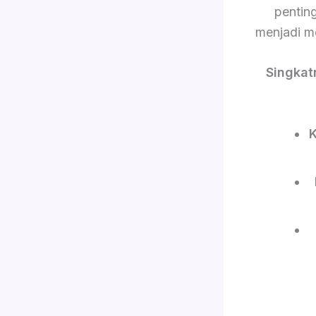
pentin
menjadi m
Singkat
K