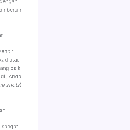
 dengan
an bersih
an
sendiri.
kad atau
yang baik
di
, Anda
ve shots
)
an
g sangat