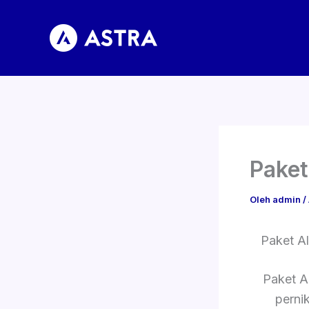
Lewati
ke
konten
Paket
Oleh
admin
/
Paket A
Paket A
perni