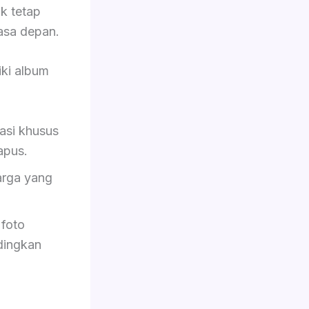
ik tetap
asa depan.
ki album
asi khusus
hapus.
rga yang
foto
dingkan