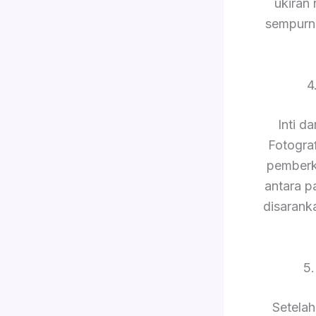
ukiran
sempurn
4
Inti d
Fotogra
pemberk
antara p
disarank
5
Setelah