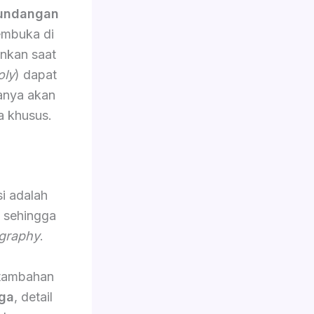
 undangan
embuka di
ankan saat
oly
) dapat
sanya akan
a khusus.
i adalah
, sehingga
graphy
.
 tambahan
ga
, detail