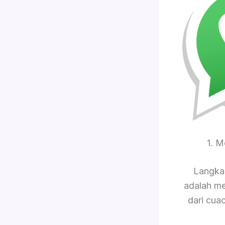
1. 
Langkah
adalah me
dari cua