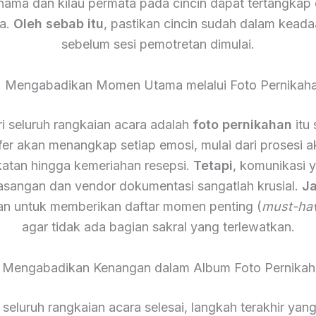
 nama dan kilau permata pada cincin dapat tertangkap
a.
Oleh sebab itu
, pastikan cincin sudah dalam keada
sebelum sesi pemotretan dimulai.
. Mengabadikan Momen Utama melalui Foto Pernikah
ari seluruh rangkaian acara adalah
foto pernikahan
itu 
fer akan menangkap setiap emosi, mulai dari prosesi a
atan hingga kemeriahan resepsi.
Tetapi
, komunikasi 
asangan dan vendor dokumentasi sangatlah krusial.
Ja
an untuk memberikan daftar momen penting (
must-ha
agar tidak ada bagian sakral yang terlewatkan.
. Mengabadikan Kenangan dalam Album Foto Pernikah
 seluruh rangkaian acara selesai, langkah terakhir yan