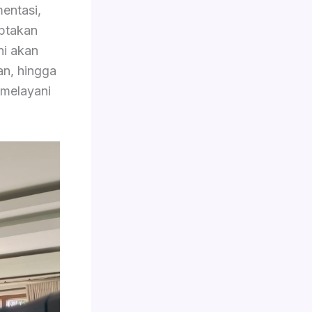
entasi,
iptakan
ini akan
an, hingga
 melayani