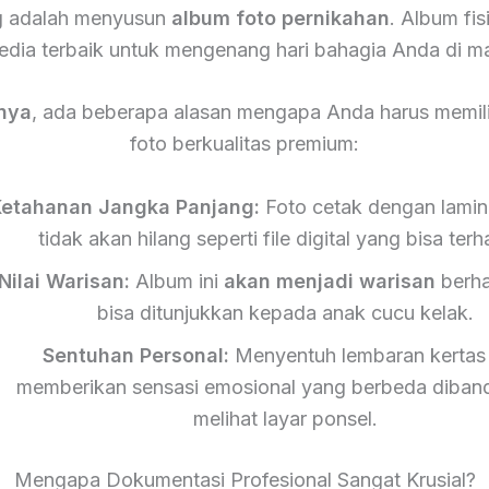
g adalah menyusun
album foto pernikahan
. Album fis
edia terbaik untuk mengenang hari bahagia Anda di m
nya
, ada beberapa alasan mengapa Anda harus memili
foto berkualitas premium:
etahanan Jangka Panjang:
Foto cetak dengan lamin
tidak akan hilang seperti file digital yang bisa ter
Nilai Warisan:
Album ini
akan menjadi warisan
berha
bisa ditunjukkan kepada anak cucu kelak.
Sentuhan Personal:
Menyentuh lembaran kertas 
memberikan sensasi emosional yang berbeda diban
melihat layar ponsel.
Mengapa Dokumentasi Profesional Sangat Krusial?