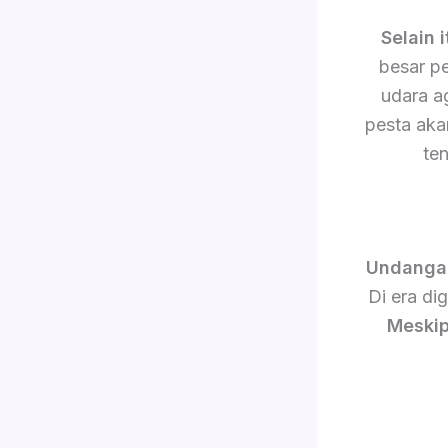
Selain i
besar p
udara a
pesta akan
te
Undanga
Di era di
Meskip