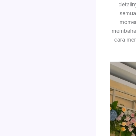
detail
semua 
momen 
membahas 
cara men