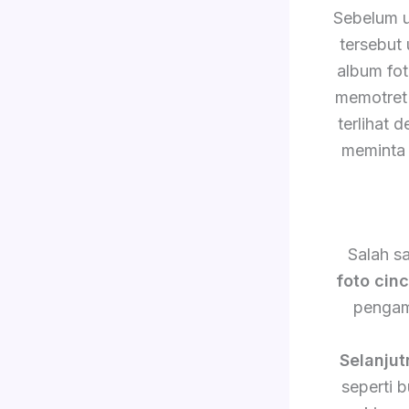
Sebelum 
tersebut
album fo
memotret 
terlihat 
meminta 
Salah s
foto cin
pengam
Selanjut
seperti 