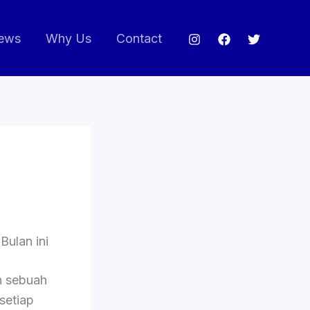
ews
Why Us
Contact
ulan ini
 sebuah
setiap