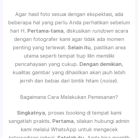
Agar hasil foto sesuai dengan ekspektasi, ada
beberapa hal yang perlu Anda perhatikan sebelum
hari H.
Pertama-tama
, diskusikan
rundown
acara
dengan fotografer kami agar tidak ada momen
penting yang terlewat.
Selain itu
, pastikan area
utama seperti tempat tiup lilin memiliki
pencahayaan yang cukup.
Dengan demikian
,
kualitas gambar yang dihasilkan akan jauh lebih
jernih dan bebas dari bintik hitam (
noise
).
Bagaimana Cara Melakukan Pemesanan?
Singkatnya
, proses booking di tempat kami
sangatlah praktis.
Pertama
, silakan hubungi admin
kami melalui WhatsApp untuk mengecek
ketersediaan jadwal.
Setelah itu
, Anda bisa memilih