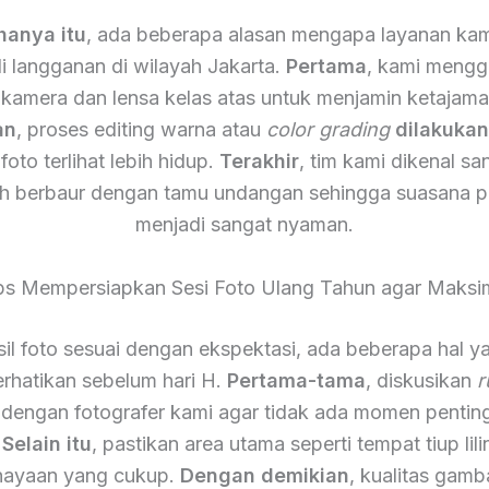
hanya itu
, ada beberapa alasan mengapa layanan kam
i langganan di wilayah Jakarta.
Pertama
, kami meng
 kamera dan lensa kelas atas untuk menjamin ketajam
an
, proses editing warna atau
color grading
dilakuka
foto terlihat lebih hidup.
Terakhir
, tim kami dikenal s
h berbaur dengan tamu undangan sehingga suasana p
menjadi sangat nyaman.
ps Mempersiapkan Sesi Foto Ulang Tahun agar Maksi
il foto sesuai dengan ekspektasi, ada beberapa hal y
rhatikan sebelum hari H.
Pertama-tama
, diskusikan
r
 dengan fotografer kami agar tidak ada momen pentin
.
Selain itu
, pastikan area utama seperti tempat tiup lili
ayaan yang cukup.
Dengan demikian
, kualitas gamb