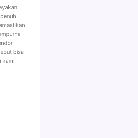
ayakan
 penuh
memastikan
sempurna
endor
ebut bisa
i kami