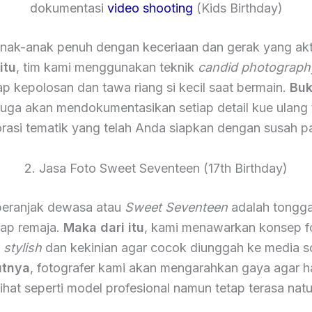
dokumentasi
video shooting
(Kids Birthday)
nak-anak penuh dengan keceriaan dan gerak yang akt
itu
, tim kami menggunakan teknik
candid photograph
 kepolosan dan tawa riang si kecil saat bermain.
Buk
 juga akan mendokumentasikan setiap detail kue ulang
rasi tematik yang telah Anda siapkan dengan susah p
2. Jasa Foto Sweet Seventeen (17th Birthday)
eranjak dewasa atau
Sweet Seventeen
adalah tongga
iap remaja.
Maka dari itu
, kami menawarkan konsep f
h
stylish
dan kekinian agar cocok diunggah ke media so
utnya
, fotografer kami akan mengarahkan gaya agar ha
lihat seperti model profesional namun tetap terasa natu