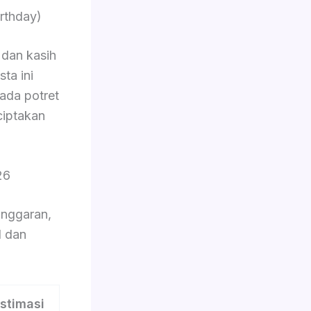
rthday)
dan kasih
ta ini
pada potret
ciptakan
26
nggaran,
l dan
stimasi