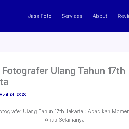
Jasa Foto
Services
About
Revi
 Fotografer Ulang Tahun 17th
ta
April 24, 2026
otografer Ulang Tahun 17th Jakarta : Abadikan Momen
Anda Selamanya