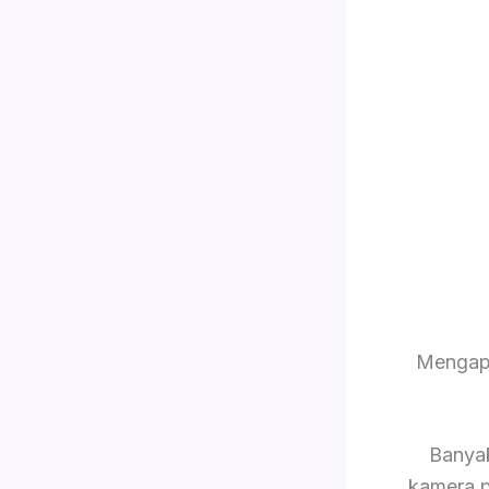
Mengap
Banya
kamera p