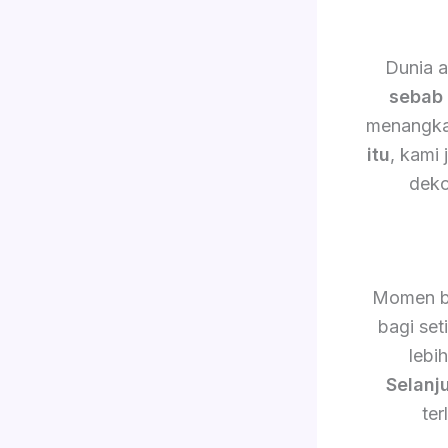
Dunia a
sebab 
menangkap
itu
, kami
deko
Momen b
bagi set
lebi
Selanj
ter