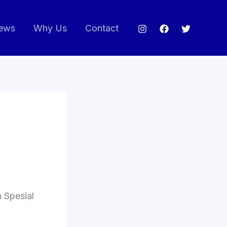
ews
Why Us
Contact
 Spesial