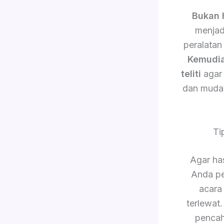
Bukan 
menjad
peralatan
Kemudi
teliti
agar 
dan muda
Ti
Agar has
Anda pe
acara
terlewat
pencah