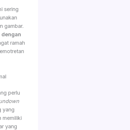
i sering
gunakan
an gambar.
n dengan
angat ramah
emotretan
mal
ang perlu
undown
g yang
n memiliki
ar yang