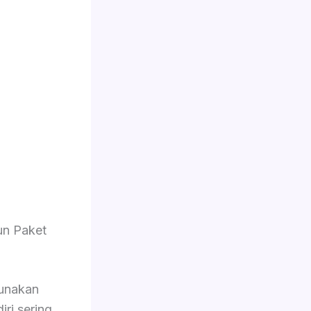
n Paket
unakan
iri sering