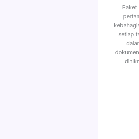
Paket 
perta
kebahagi
setiap 
dala
dokument
dinik