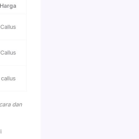
Harga
Callus
Callus
callus
acara dan
i