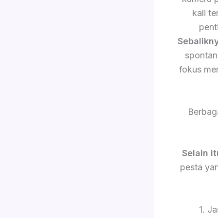
kali 
pent
Sebalikn
sponta
fokus me
Berbag
Selain it
pesta yan
1. J