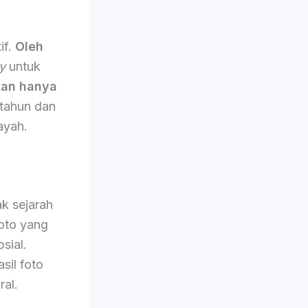
if.
Oleh
y
untuk
an hanya
 tahun dan
ayah.
k sejarah
oto yang
sial.
sil foto
ral.