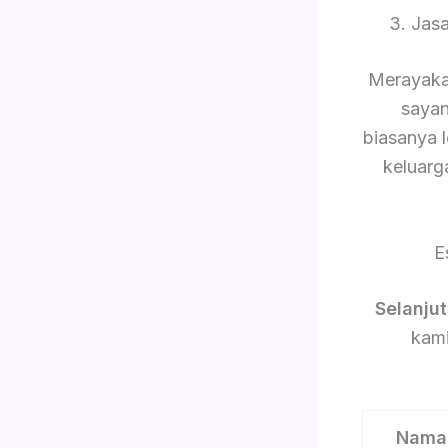
3. Jas
Merayaka
sayan
biasanya 
keluarg
E
Selanju
kami
Nama