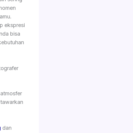
 momen
tamu.
p ekspresi
Anda bisa
kebutuhan
ografer
 atmosfer
i tawarkan
g
dan