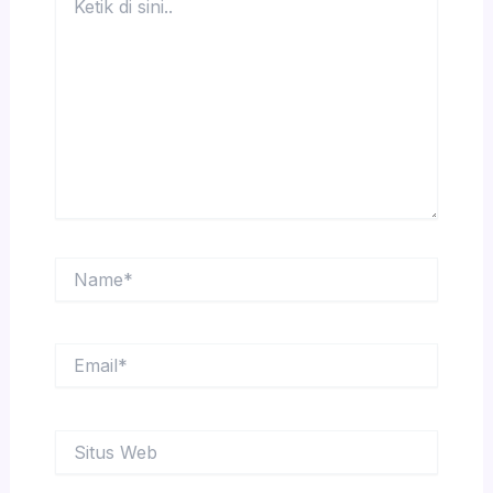
di
sini..
Name*
Email*
Situs
Web