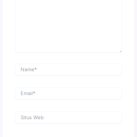
sini..
Name*
Email*
Situs
Web