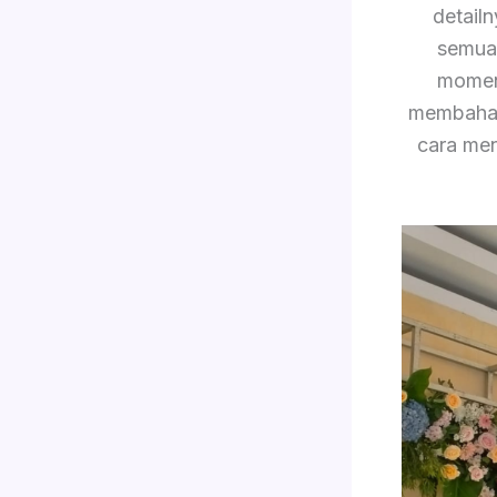
detail
semua 
momen 
membahas 
cara men