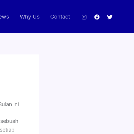
ews
Why Us
Contact
lan ini
sebuah
setiap