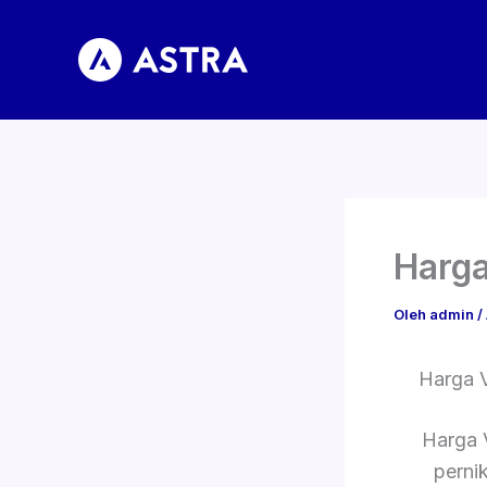
Lewati
ke
konten
Harga
Oleh
admin
/
Harga 
Harga 
perni