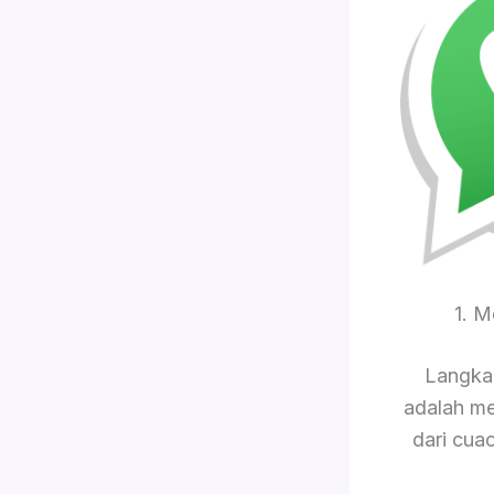
1. 
Langkah
adalah me
dari cua