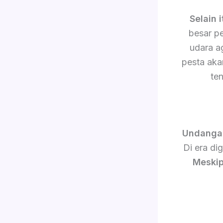
Selain i
besar p
udara a
pesta akan
te
Undanga
Di era di
Meskip