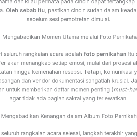
 nama dan kilau permata pada cincin dapat tertangkap
a.
Oleh sebab itu
, pastikan cincin sudah dalam keada
sebelum sesi pemotretan dimulai.
. Mengabadikan Momen Utama melalui Foto Pernikah
ari seluruh rangkaian acara adalah
foto pernikahan
itu 
fer akan menangkap setiap emosi, mulai dari prosesi a
atan hingga kemeriahan resepsi.
Tetapi
, komunikasi 
asangan dan vendor dokumentasi sangatlah krusial.
Ja
an untuk memberikan daftar momen penting (
must-ha
agar tidak ada bagian sakral yang terlewatkan.
. Mengabadikan Kenangan dalam Album Foto Pernikah
 seluruh rangkaian acara selesai, langkah terakhir yan