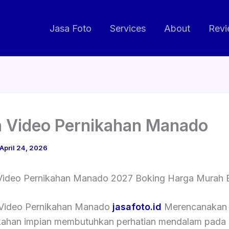
Jasa Foto
Services
About
Revi
 Video Pernikahan Manado
April 24, 2026
Video Pernikahan Manado 2027 Boking Harga Murah Bu
Video Pernikahan Manado
jasafoto.id
Merencanakan 
kahan impian membutuhkan perhatian mendalam pada 