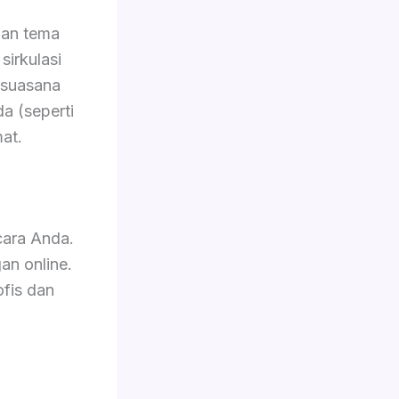
gan tema
sirkulasi
 suasana
da (seperti
at.
cara Anda.
an online.
ofis dan