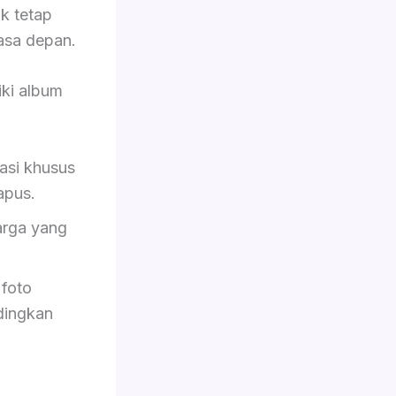
ik tetap
asa depan.
ki album
asi khusus
hapus.
rga yang
foto
dingkan