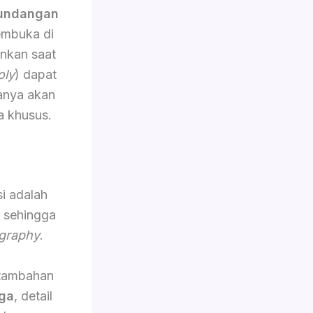
 undangan
embuka di
ankan saat
oly
) dapat
sanya akan
a khusus.
i adalah
, sehingga
graphy
.
 tambahan
ga
, detail