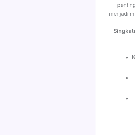
pentin
menjadi m
Singkat
K