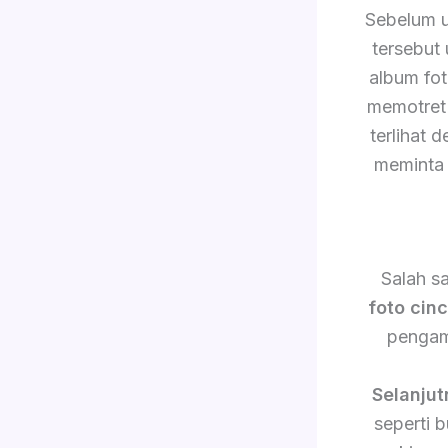
Sebelum 
tersebut
album fo
memotret 
terlihat 
meminta 
Salah s
foto cin
pengam
Selanjut
seperti 