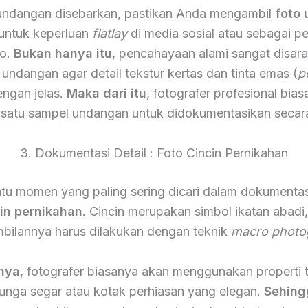
undangan disebarkan, pastikan Anda mengambil
foto
 untuk keperluan
flatlay
di media sosial atau sebagai p
to.
Bukan hanya itu
, pencahayaan alami sangat disar
undangan agar detail tekstur kertas dan tinta emas (
p
dengan jelas.
Maka dari itu
, fotografer profesional bia
satu sampel undangan untuk didokumentasikan secar
3. Dokumentasi Detail : Foto Cincin Pernikahan
atu momen yang paling sering dicari dalam dokumentas
cin pernikahan
. Cincin merupakan simbol ikatan abadi
bilannya harus dilakukan dengan teknik
macro photo
nya
, fotografer biasanya akan menggunakan properti
bunga segar atau kotak perhiasan yang elegan.
Sehing