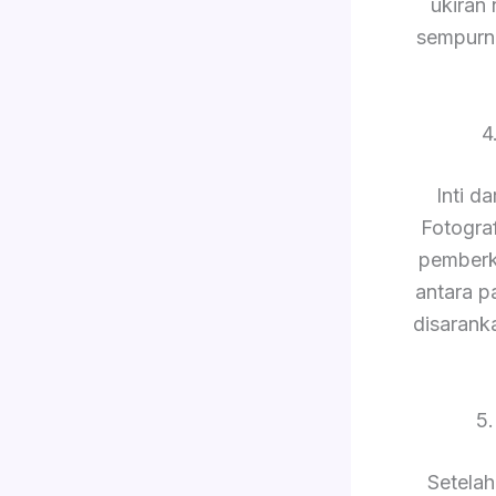
ukiran
sempurn
4
Inti d
Fotogra
pemberk
antara p
disarank
5
Setelah