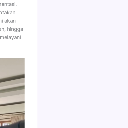
entasi,
iptakan
ini akan
an, hingga
 melayani