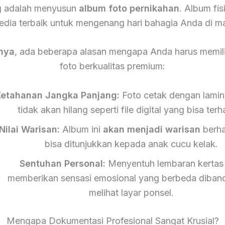
g adalah menyusun
album foto pernikahan
. Album fis
edia terbaik untuk mengenang hari bahagia Anda di m
nya
, ada beberapa alasan mengapa Anda harus memili
foto berkualitas premium:
etahanan Jangka Panjang:
Foto cetak dengan lamin
tidak akan hilang seperti file digital yang bisa ter
Nilai Warisan:
Album ini
akan menjadi warisan
berha
bisa ditunjukkan kepada anak cucu kelak.
Sentuhan Personal:
Menyentuh lembaran kertas 
memberikan sensasi emosional yang berbeda diban
melihat layar ponsel.
Mengapa Dokumentasi Profesional Sangat Krusial?