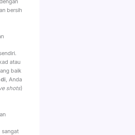
 dengan
an bersih
an
sendiri.
kad atau
yang baik
di
, Anda
ve shots
)
an
g sangat