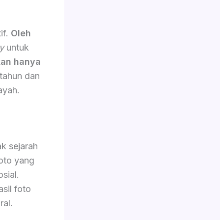
if.
Oleh
y
untuk
an hanya
 tahun dan
ayah.
k sejarah
oto yang
sial.
sil foto
ral.