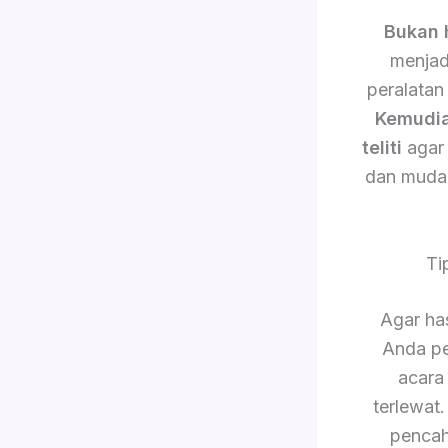
Bukan 
menjad
peralatan
Kemudi
teliti
agar 
dan muda
Ti
Agar has
Anda pe
acara
terlewat
pencah