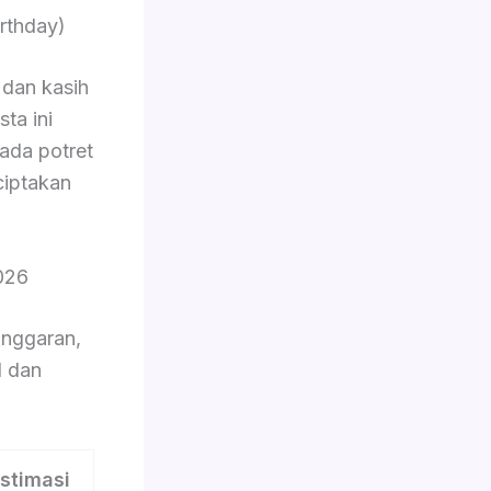
rthday)
dan kasih
ta ini
pada potret
ciptakan
026
nggaran,
l dan
stimasi