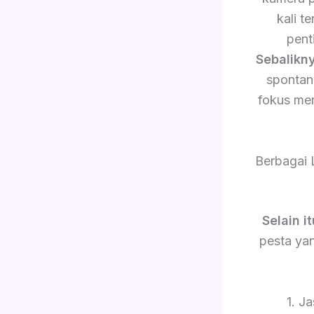
kali 
pent
Sebalikn
sponta
fokus me
Berbagai 
Selain it
pesta yan
1. J