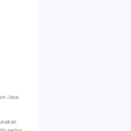
un Jasa
unakan
iri sering