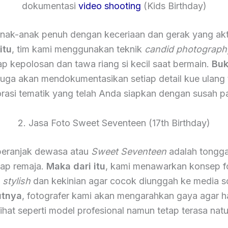
dokumentasi
video shooting
(Kids Birthday)
nak-anak penuh dengan keceriaan dan gerak yang akt
itu
, tim kami menggunakan teknik
candid photograph
 kepolosan dan tawa riang si kecil saat bermain.
Buk
 juga akan mendokumentasikan setiap detail kue ulang
rasi tematik yang telah Anda siapkan dengan susah p
2. Jasa Foto Sweet Seventeen (17th Birthday)
eranjak dewasa atau
Sweet Seventeen
adalah tongga
iap remaja.
Maka dari itu
, kami menawarkan konsep f
h
stylish
dan kekinian agar cocok diunggah ke media so
utnya
, fotografer kami akan mengarahkan gaya agar ha
lihat seperti model profesional namun tetap terasa natu