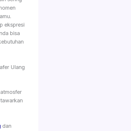
 momen
tamu.
p ekspresi
Anda bisa
kebutuhan
afer Ulang
 atmosfer
i tawarkan
g
dan