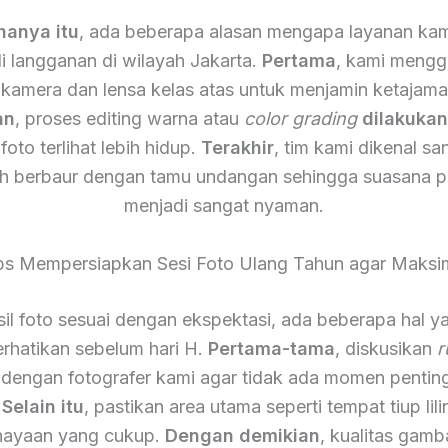
hanya itu
, ada beberapa alasan mengapa layanan kam
i langganan di wilayah Jakarta.
Pertama
, kami meng
 kamera dan lensa kelas atas untuk menjamin ketajam
an
, proses editing warna atau
color grading
dilakuka
foto terlihat lebih hidup.
Terakhir
, tim kami dikenal s
h berbaur dengan tamu undangan sehingga suasana p
menjadi sangat nyaman.
ps Mempersiapkan Sesi Foto Ulang Tahun agar Maksi
il foto sesuai dengan ekspektasi, ada beberapa hal y
rhatikan sebelum hari H.
Pertama-tama
, diskusikan
r
 dengan fotografer kami agar tidak ada momen pentin
.
Selain itu
, pastikan area utama seperti tempat tiup lili
ayaan yang cukup.
Dengan demikian
, kualitas gamb