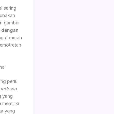
i sering
gunakan
an gambar.
n dengan
angat ramah
emotretan
mal
ang perlu
undown
g yang
n memiliki
ar yang