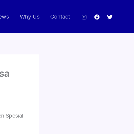
ews
Why Us
Contact
sa
n Spesial