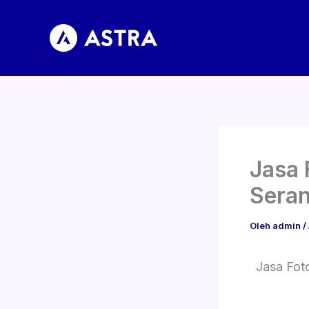
Lewati
ke
konten
Jasa 
Sera
Oleh
admin
/
Jasa Fot