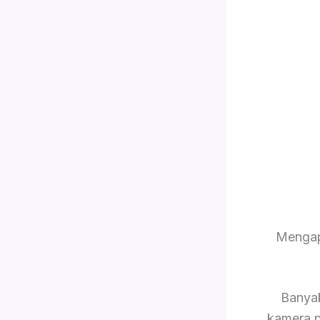
Mengap
Banya
kamera p