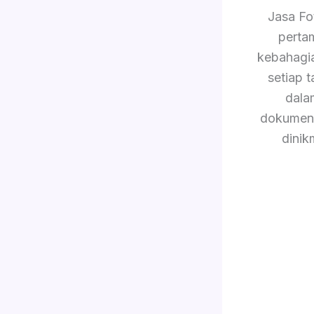
Jasa Fo
perta
kebahagi
setiap 
dala
dokument
dinik