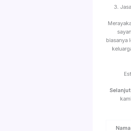
3. Jas
Merayaka
sayan
biasanya 
keluarg
Es
Selanju
kami
Nama