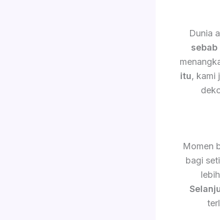
Dunia a
sebab 
menangkap
itu
, kami
deko
Momen b
bagi set
lebi
Selanj
ter