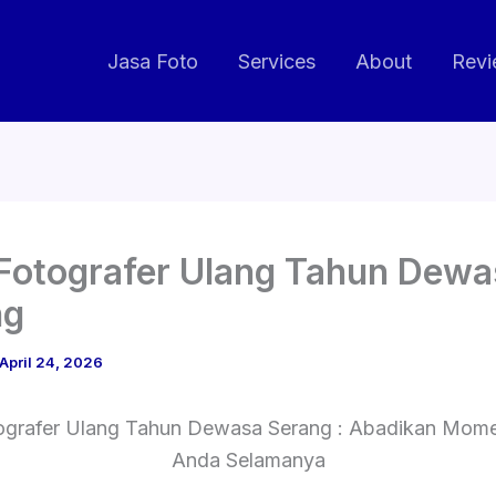
Jasa Foto
Services
About
Revi
Fotografer Ulang Tahun Dewa
ng
April 24, 2026
ografer Ulang Tahun Dewasa Serang : Abadikan Mome
Anda Selamanya