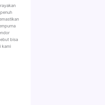
rayakan
 penuh
memastikan
sempurna
endor
ebut bisa
i kami