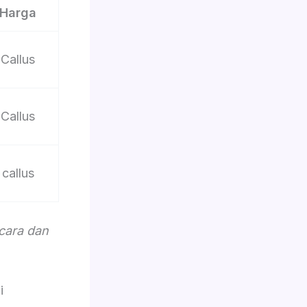
Harga
Callus
Callus
callus
acara dan
i